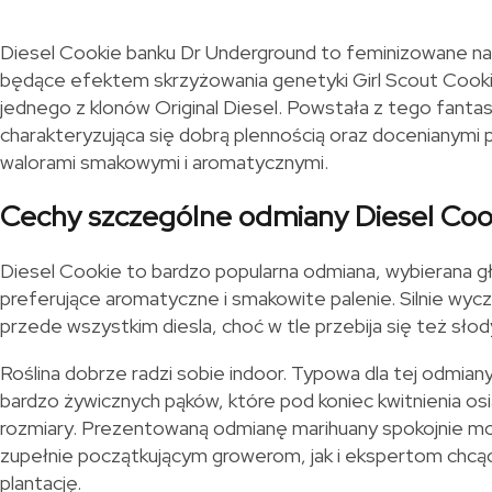
Diesel Cookie banku Dr Underground to feminizowane na
będące efektem skrzyżowania genetyki Girl Scout Cookie
jednego z klonów Original Diesel. Powstała z tego fantas
charakteryzująca się dobrą plennością oraz docenianymi
walorami smakowymi i aromatycznymi.
Cechy szczególne odmiany Diesel Coo
Diesel Cookie to bardzo popularna odmiana, wybierana 
preferujące aromatyczne i smakowite palenie. Silnie wycz
przede wszystkim diesla, choć w tle przebija się też sło
Roślina dobrze radzi sobie indoor. Typowa dla tej odmiany 
bardzo żywicznych pąków, które pod koniec kwitnienia os
rozmiary. Prezentowaną odmianę marihuany spokojnie m
zupełnie początkującym growerom, jak i ekspertom chcą
plantację.