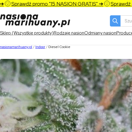
Sprawdź promo "15 NASION GRATIS" ➔
Sprawdź pro
Wyszukiw
produktó
Sklep (Wszystkie produkty)
Rodzaje nasion
Odmiany nasion
Produc
nasionamarihuany.pl
/
Indoor
/
Diesel Cookie