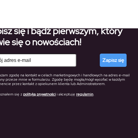
do
do
168,70 zł
124,60 zł
isz się i bądź pierwszym, który
ie się o nowościach!
Zapisz się
żam zgodę na kontakt w celach marketingowych i handlowych na adres e-mail
any przeze mnie w formularzu. Zgodę będę mogła/mógł wycofać w każdym
ncie przez kontakt z opiekunem klienta lub Administratorem.
oznałem się z
polityką prywatności
i akceptuję
regulamin
.