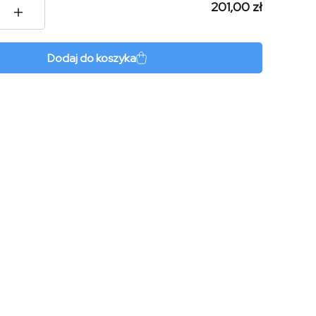
201,00 zł
l
e
Dodaj do koszyka