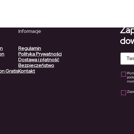
do
234,50 zł
Zap
Informacje
dow
on
Regulamin
on
Polityka Prywatności
Dostawa i płatność
Bezpieczeństwo
on Gratis
Kontakt
Wyra
pod
mome
Zap