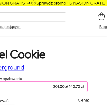
N GRATIS" ➔
Sprawdź promo "15 NASION GRATIS" ➔
czątkujących
Blog
el Cookie
erground
 w opakowaniu
201,00
zł
140,70
zł
Cena:
owań: