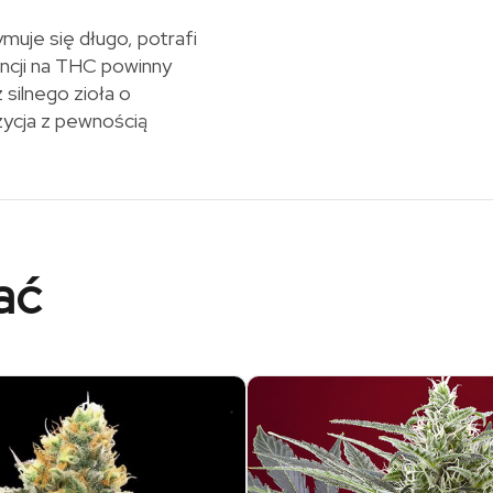
muje się długo, potrafi
ancji na THC powinny
silnego zioła o
ycja z pewnością
ać