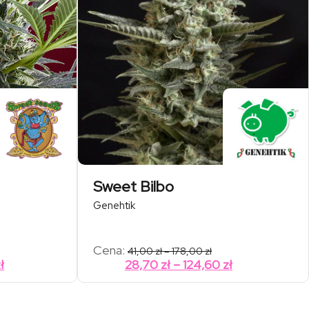
Sweet Bilbo
Genehtik
kres
Zakres
Cena:
41,00
zł
–
178,00
zł
n:
cen:
Zakres
Zakres
ł
28,70
zł
–
124,60
zł
od
cen:
cen:
,00 zł
41,00 zł
od
od
do
,00 zł
178,00 zł
102,20 zł
28,70 zł