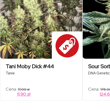
Tani Moby Dick #44
Sour Sor
Tanie
DNA Genetic
Cena:
Cena:
17,00
zł
178,
11,90
zł
124,