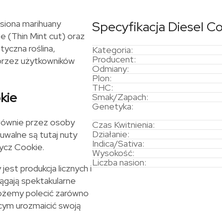
siona marihuany
Specyfikacja Diesel C
 (Thin Mint cut) oraz
tyczna roślina,
Kategoria:
Producent:
 przez użytkowników
Odmiany:
Plon:
THC:
kie
Smak/Zapach:
Genetyka:
głównie przez osoby
Czas Kwitnienia:
Działanie:
uwalne są tutaj nuty
Indica/Sativa:
dycz Cookie.
Wysokość:
Liczba nasion:
jest produkcja licznych i
iągają spektakularne
ożemy polecić zarówno
cym urozmaicić swoją