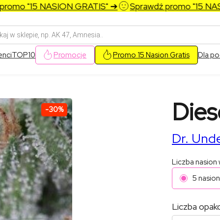
mo "15 NASION GRATIS" ➔
Sprawdź promo "15 NASIO
arka
w
enci
TOP10
Promocje
Promo 15 Nasion Gratis
Dla po
Dies
-30%
Dr. Und
Liczba nasion
5 nasion
Liczba opak