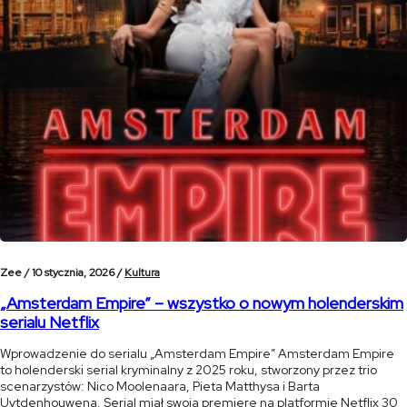
Zee /
10 stycznia, 2026 /
Kultura
„Amsterdam Empire” – wszystko o nowym holenderskim
serialu Netflix
Wprowadzenie do serialu „Amsterdam Empire” Amsterdam Empire
to holenderski serial kryminalny z 2025 roku, stworzony przez trio
scenarzystów: Nico Moolenaara, Pieta Matthysa i Barta
Uytdenhouwena. Serial miał swoją premierę na platformie Netflix 30