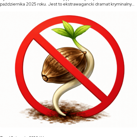
października 2025 roku. Jest to ekstrawagancki dramat kryminalny
pełen blasku i mroku, osadzony w sercu amsterdamskiej sceny
konopnej. Serial łączy w sobie elementy dramatu rodzinnego, […]