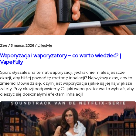
Zee /
3 marca, 2026 /
Lifestyle
Waporyzacja i waporyzatory – co warto wiedzieć? |
VapeFully
Sporo słyszałeś na temat waporyzacji, jednak nie miałeś jeszcze
okazji, aby bliżej poznać tę metodę inhalacji? Najwyższy czas, aby to
zmienić! Dowiedz się, czym jest waporyzacja i jakie są jej największe
zalety. Przy okazji podpowiemy Ci, jaki waporyzator warto wybrać, aby
cieszyć się doskonałymi efektami inhalacji!