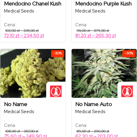
Mendocino Chanel Kush
Mendocino Purple Kush
Medical Seeds
Medical Seeds
Cena:
Cena:
Zakres
Zakres
103,00
zł
–
335,00
zł
116,00
zł
–
379,00
zł
cen:
cen:
Zakres
Zakres
72,10
zł
–
234,50
zł
81,20
zł
–
265,30
zł
od
od
cen:
cen:
103,00 zł
116,00 zł
od
od
do
do
335,00 zł
379,00 zł
72,10 zł
81,20 zł
-30%
-30%
do
do
234,50 zł
265,30 zł
No Name
No Name Auto
Medical Seeds
Medical Seeds
Cena:
Cena:
Zakres
Zakres
108,00
zł
–
357,00
zł
89,00
zł
–
290,00
zł
cen:
cen:
Zakres
Zakres
75,60
zł
–
249,90
zł
62,30
zł
–
203,00
zł