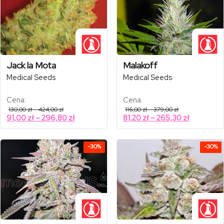
Jack la Mota
Malakoff
Medical Seeds
Medical Seeds
Cena:
Cena:
Zakres
Zakres
130,00
zł
–
424,00
zł
116,00
zł
–
379,00
zł
cen:
cen:
Zakres
Zakres
91,00
zł
–
296,80
zł
81,20
zł
–
265,30
zł
od
od
cen:
cen:
130,00 zł
116,00 zł
od
od
do
do
424,00 zł
379,00 zł
91,00 zł
81,20 zł
-30%
-30%
do
do
296,80 zł
265,30 zł