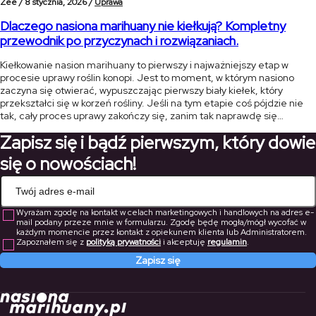
Zee /
8 stycznia, 2026 /
Uprawa
Dlaczego nasiona marihuany nie kiełkują? Kompletny
przewodnik po przyczynach i rozwiązaniach.
Kiełkowanie nasion marihuany to pierwszy i najważniejszy etap w
procesie uprawy roślin konopi. Jest to moment, w którym nasiono
zaczyna się otwierać, wypuszczając pierwszy biały kiełek, który
przekształci się w korzeń rośliny. Jeśli na tym etapie coś pójdzie nie
tak, cały proces uprawy zakończy się, zanim tak naprawdę się
rozpocznie. W tym artykule przedstawimy najczęstsze przyczyny, dla
Zapisz się i bądź pierwszym, który dowie
[…]
się o nowościach!
Wyrażam zgodę na kontakt w celach marketingowych i handlowych na adres e-
mail podany przeze mnie w formularzu. Zgodę będę mogła/mógł wycofać w
każdym momencie przez kontakt z opiekunem klienta lub Administratorem.
Zapoznałem się z
polityką prywatności
i akceptuję
regulamin
.
Zapisz się