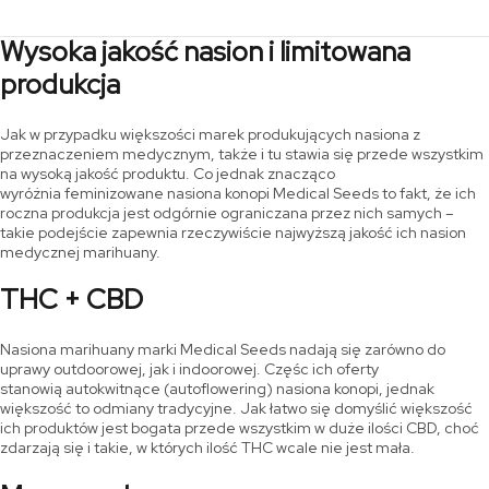
od
od
do
do
335,00 zł
356,00 zł
72,10 zł
75,60 zł
Wysoka jakość nasion i limitowana
do
do
234,50 zł
249,20 z
produkcja
Jak w przypadku większości marek produkujących nasiona z
przeznaczeniem medycznym, także i tu stawia się przede wszystkim
na wysoką jakość produktu. Co jednak znacząco
wyróżnia feminizowane nasiona konopi Medical Seeds to fakt, że ich
roczna produkcja jest odgórnie ograniczana przez nich samych –
takie podejście zapewnia rzeczywiście najwyższą jakość ich nasion
medycznej marihuany.
THC + CBD
Nasiona marihuany marki Medical Seeds nadają się zarówno do
uprawy outdoorowej, jak i indoorowej. Częśc ich oferty
stanowią autokwitnące (autoflowering) nasiona konopi, jednak
większość to odmiany tradycyjne. Jak łatwo się domyślić większość
ich produktów jest bogata przede wszystkim w duże ilości CBD, choć
zdarzają się i takie, w których ilość THC wcale nie jest mała.