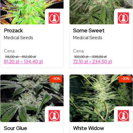
Prozack
Some Sweet
Medical Seeds
Medical Seeds
Cena:
Cena:
Zakres
Zakres
116,00
zł
–
192,00
zł
103,00
zł
–
335,00
zł
cen:
cen:
Zakres
Zakres
81,20
zł
–
134,40
zł
72,10
zł
–
234,50
zł
od
od
cen:
cen:
116,00 zł
103,00 zł
od
od
do
do
192,00 zł
335,00 zł
81,20 zł
72,10 zł
-30%
-30%
do
do
134,40 zł
234,50 zł
Sour Glue
White Widow