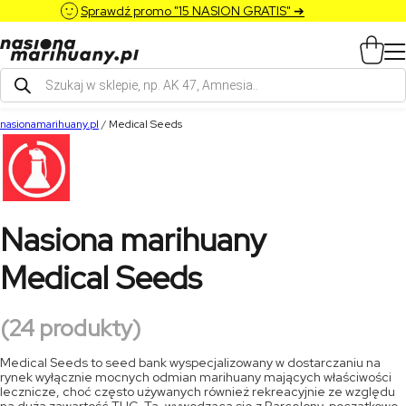
Sprawdź promo "15 NASION GRATIS" ➔
Wyszukiwarka
produktów
nasionamarihuany.pl
/
Medical Seeds
Nasiona marihuany
Medical Seeds
(24 produkty)
Medical Seeds to seed bank wyspecjalizowany w dostarczaniu na
rynek wyłącznie mocnych odmian marihuany mających właściwości
lecznicze, choć często używanych również rekreacyjnie ze względu