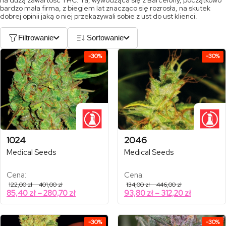
na dużą zawartość THC. Ta, wywodząca się z Barcelony, początkowo
bardzo mała firma, z biegiem lat znacząco się rozrosła, na skutek
dobrej opinii jaką o niej przekazywali sobie z ust do ust klienci.
Filtrowanie
Sortowanie
-30%
-30%
1024
2046
Medical Seeds
Medical Seeds
Cena:
Cena:
Zakres
Zakres
122,00
zł
–
401,00
zł
134,00
zł
–
446,00
zł
cen:
cen:
Zakres
Zakres
85,40
zł
–
280,70
zł
93,80
zł
–
312,20
zł
od
od
cen:
cen:
122,00 zł
134,00 zł
od
od
do
do
401,00 zł
446,00 zł
85,40 zł
93,80 zł
-30%
-30%