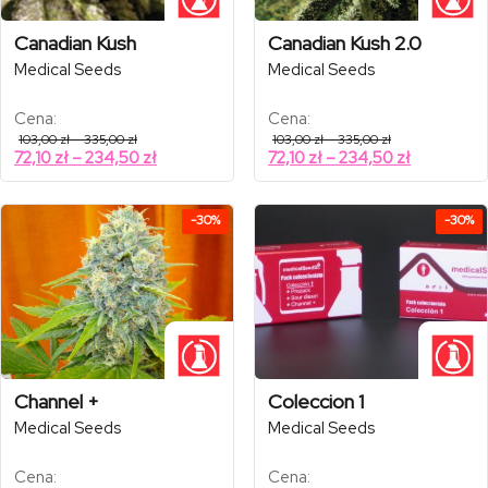
Canadian Kush
Canadian Kush 2.0
Medical Seeds
Medical Seeds
Cena:
Cena:
Zakres
Zakres
103,00
zł
–
335,00
zł
103,00
zł
–
335,00
zł
cen:
cen:
Zakres
Zakres
72,10
zł
–
234,50
zł
72,10
zł
–
234,50
zł
od
od
cen:
cen:
103,00 zł
103,00 zł
od
od
do
do
335,00 zł
335,00 zł
72,10 zł
72,10 zł
-30%
-30%
do
do
234,50 zł
234,50 zł
Channel +
Coleccion 1
Medical Seeds
Medical Seeds
Cena:
Cena: