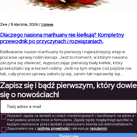
Zee /
8 stycznia, 2026 /
Uprawa
Dlaczego nasiona marihuany nie kiełkują? Kompletny
przewodnik po przyczynach i rozwiązaniach.
Kiełkowanie nasion marihuany to pierwszy i najważniejszy etap w
procesie uprawy roślin konopi. Jest to moment, w którym nasiono
zaczyna się otwierać, wypuszczając pierwszy biały kiełek, który
przekształci się w korzeń rośliny. Jeśli na tym etapie coś pójdzie nie
tak, cały proces uprawy zakończy się, zanim tak naprawdę się
rozpocznie. W tym artykule przedstawimy najczęstsze przyczyny, dla
Zapisz się i bądź pierwszym, który dowie
[…]
się o nowościach!
Wyrażam zgodę na kontakt w celach marketingowych i handlowych na adres e-
mail podany przeze mnie w formularzu. Zgodę będę mogła/mógł wycofać w
każdym momencie przez kontakt z opiekunem klienta lub Administratorem.
Zapoznałem się z
polityką prywatności
i akceptuję
regulamin
.
Zapisz się