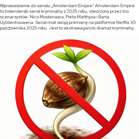
Wprowadzenie do serialu „Amsterdam Empire” Amsterdam Empire
to holenderski serial kryminalny z 2025 roku, stworzony przez trio
scenarzystów: Nico Moolenaara, Pieta Matthysa i Barta
Uytdenhouwena. Serial miał swoją premierę na platformie Netflix 30
października 2025 roku. Jest to ekstrawagancki dramat kryminalny
pełen blasku i mroku, osadzony w sercu amsterdamskiej sceny
konopnej. Serial łączy w sobie elementy dramatu rodzinnego, […]