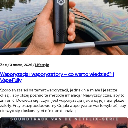
Zee /
3 marca, 2026 /
Lifestyle
Waporyzacja i waporyzatory – co warto wiedzieć? |
VapeFully
Sporo słyszałeś na temat waporyzacji, jednak nie miałeś jeszcze
okazji, aby bliżej poznać tę metodę inhalacji? Najwyższy czas, aby to
zmienić! Dowiedz się, czym jest waporyzacja i jakie są jej największe
zalety. Przy okazji podpowiemy Ci, jaki waporyzator warto wybrać, aby
cieszyć się doskonałymi efektami inhalacji!