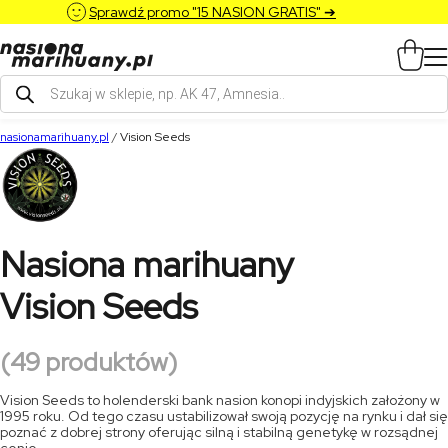
Sprawdź promo "15 NASION GRATIS" ➔
Wyszukiwarka
produktów
nasionamarihuany.pl
/
Vision Seeds
Nasiona marihuany
Vision Seeds
(49 produktów)
Vision Seeds to holenderski bank nasion konopi indyjskich założony w
1995 roku. Od tego czasu ustabilizował swoją pozycję na rynku i dał się
poznać z dobrej strony oferując silną i stabilną genetykę w rozsądnej