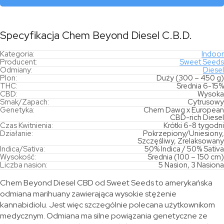
Specyfikacja Chem Beyond Diesel C.B.D.
Kategoria:
Indoor
Producent:
Sweet Seeds
Odmiany:
Diesel
Plon:
Duży (300 – 450 g)
THC:
Średnia 6-15%
CBD:
Wysoka
Smak/Zapach:
Cytrusowy
Genetyka:
Chem Dawg x European
CBD-rich Diesel
Czas Kwitnienia:
Krótki 6-8 tygodni
Działanie:
Pokrzepiony/Uniesiony,
Szczęśliwy, Zrelaksowany
Indica/Sativa:
50% Indica / 50% Sativa
Wysokość:
Średnia (100 – 150 cm)
Liczba nasion:
5 Nasion, 3 Nasiona
Chem Beyond Diesel CBD od Sweet Seeds to amerykańska
odmiana marihuany zawierająca wysokie stężenie
kannabidiolu. Jest więc szczególnie polecana użytkownikom
medycznym. Odmiana ma silne powiązania genetyczne ze