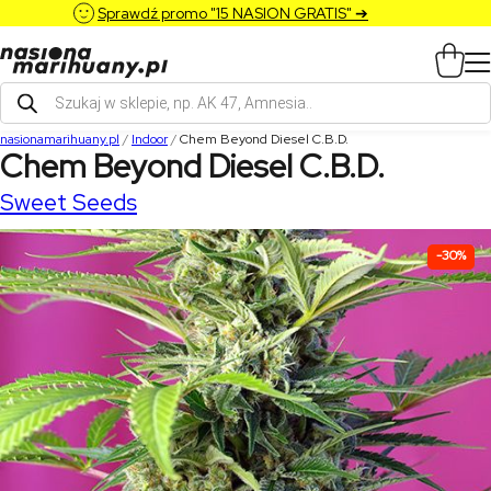
Sprawdź promo "15 NASION GRATIS" ➔
Wyszukiwarka
produktów
nasionamarihuany.pl
/
Indoor
/
Chem Beyond Diesel C.B.D.
Chem Beyond Diesel C.B.D.
Sweet Seeds
-30%