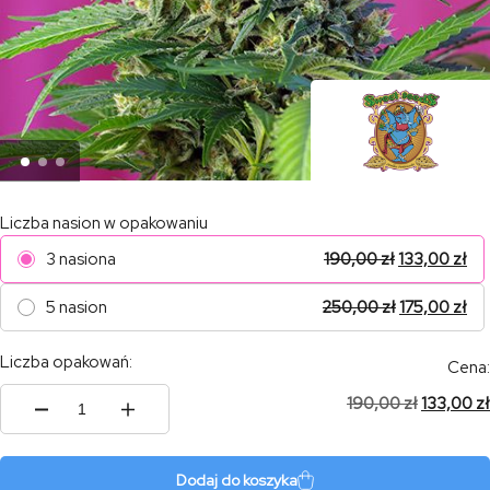
Liczba nasion w opakowaniu
3 nasiona
190,00
zł
133,00
zł
5 nasion
250,00
zł
175,00
zł
Liczba opakowań:
Cena:
190,00
zł
133,00
zł
ilość
Chem
Beyond
Diesel
Dodaj do koszyka
C.B.D.