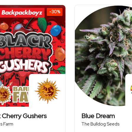
236,24 zł
-30%
k Cherry Gushers
Blue Dream
's Farm
The Bulldog Seeds