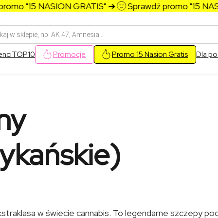
 "15 NASION GRATIS" ➔
Sprawdź promo "15 NASION 
arka
w
enci
TOP10
Promocje
Promo 15 Nasion Gratis
Dla po
ny
ykańskie)
 ekstraklasa w świecie cannabis. To legendarne szczepy p