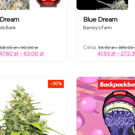
 Dream
Blue Dream
ds Bank
Barney's Farm
Zakres
Cena:
68,00
zł
–
90,00
zł
59,90
zł
–
389,00
cen:
Zakres
47,60
zł
–
63,00
zł
41,93
zł
–
272,
od
cen:
68,00 zł
od
do
90,00 zł
47,60 zł
do
-30%
63,00 zł