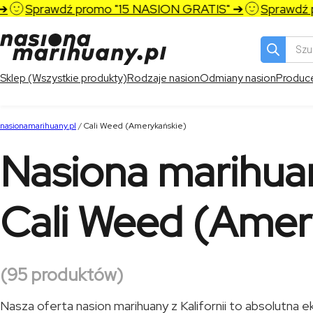
prawdź promo "15 NASION GRATIS" ➔
Sprawdź promo
Wyszukiw
produktó
Sklep (Wszystkie produkty)
Rodzaje nasion
Odmiany nasion
Produc
nasionamarihuany.pl
/
Cali Weed (Amerykańskie)
Nasiona marihua
Cali Weed (Amer
(95 produktów)
Nasza oferta nasion marihuany z Kalifornii to absolutna