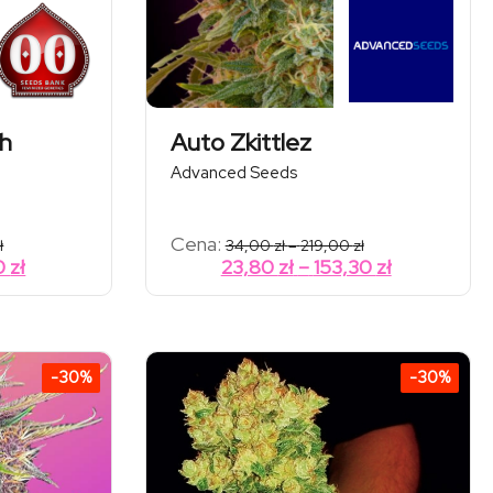
ch
Auto Zkittlez
Advanced Seeds
Zakres
Zakres
Cena:
ł
34,00
zł
–
219,00
zł
cen:
cen:
Zakres
Zakres
0
zł
23,80
zł
–
153,30
zł
od
od
cen:
cen:
68,00 zł
34,00 zł
od
od
do
do
90,00 zł
219,00 zł
47,60 zł
23,80 zł
do
do
-30%
-30%
63,00 zł
153,30 zł