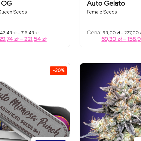
n OG
Auto Gelato
Queen Seeds
Female Seeds
Zakres
Cena:
42,49
zł
–
316,49
zł
99,00
zł
–
227,00
cen:
Zakres
29,74
zł
–
221,54
zł
69,30
zł
–
158,
od
cen:
42,49 zł
od
do
316,49 zł
29,74 zł
do
-30%
221,54 zł