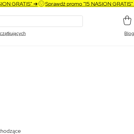
GRATIS" ➔
Sprawdź promo "15 NASION GRATIS" ➔
czątkujących
Blog
ochodzące