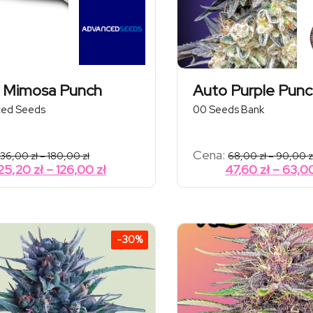
 Mimosa Punch
Auto Purple Pun
ed Seeds
00 Seeds Bank
Zakres
Cena:
36,00
zł
–
180,00
zł
68,00
zł
–
90,00
z
cen:
Zakres
25,20
zł
–
126,00
zł
47,60
zł
–
63,0
od
cen:
36,00 zł
od
do
180,00 zł
25,20 zł
do
-30%
126,00 zł