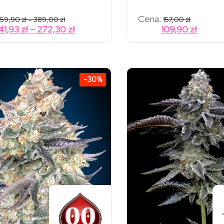
Zakres
Cena:
59,90
zł
–
389,00
zł
157,00
zł
cen:
Zakres
41,93
zł
–
272,30
zł
109,90
zł
od
cen:
59,90 zł
od
do
389,00 zł
41,93 zł
do
-30%
272,30 zł