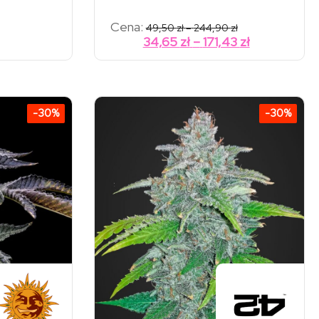
Zakres
Cena:
49,50
zł
–
244,90
zł
cen:
Zakres
34,65
zł
–
171,43
zł
od
cen:
49,50 zł
od
do
244,90 zł
34,65 zł
do
-30%
-30%
171,43 zł