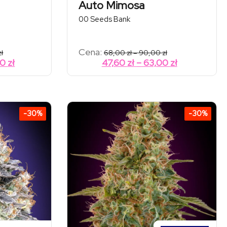
Auto Mimosa
00 Seeds Bank
Zakres
Zakres
Cena:
zł
68,00
zł
–
90,00
zł
cen:
cen:
Zakres
Zakres
90
zł
47,60
zł
–
63,00
zł
od
od
cen:
cen:
99,00 zł
68,00 zł
od
od
do
do
227,00 zł
90,00 zł
69,30 zł
47,60 zł
do
do
-30%
-30%
158,90 zł
63,00 zł