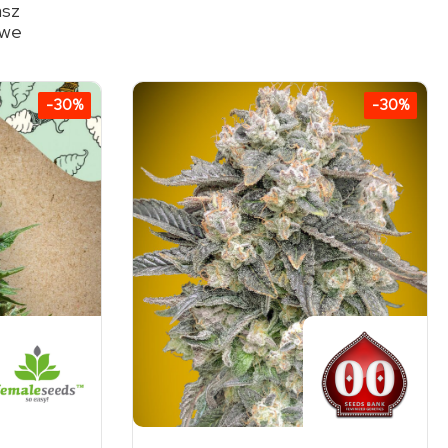
asz
 we
-30%
-30%