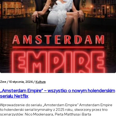
Zee /
10 stycznia, 2026 /
Kultura
„Amsterdam Empire” – wszystko o nowym holenderskim
serialu Netflix
Wprowadzenie do serialu „Amsterdam Empire” Amsterdam Empire
to holenderski serial kryminalny z 2025 roku, stworzony przez trio
scenarzystów: Nico Moolenaara, Pieta Matthysa i Barta