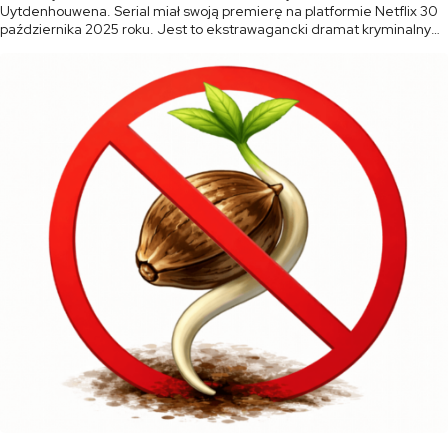
Uytdenhouwena. Serial miał swoją premierę na platformie Netflix 30
października 2025 roku. Jest to ekstrawagancki dramat kryminalny
pełen blasku i mroku, osadzony w sercu amsterdamskiej sceny
konopnej. Serial łączy w sobie elementy dramatu rodzinnego, […]