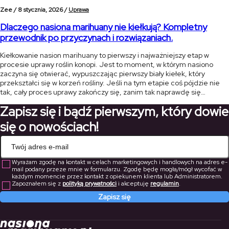
Zee /
8 stycznia, 2026 /
Uprawa
Dlaczego nasiona marihuany nie kiełkują? Kompletny
przewodnik po przyczynach i rozwiązaniach.
Kiełkowanie nasion marihuany to pierwszy i najważniejszy etap w
procesie uprawy roślin konopi. Jest to moment, w którym nasiono
zaczyna się otwierać, wypuszczając pierwszy biały kiełek, który
przekształci się w korzeń rośliny. Jeśli na tym etapie coś pójdzie nie
tak, cały proces uprawy zakończy się, zanim tak naprawdę się
rozpocznie. W tym artykule przedstawimy najczęstsze przyczyny, dla
Zapisz się i bądź pierwszym, który dowie
[…]
się o nowościach!
Wyrażam zgodę na kontakt w celach marketingowych i handlowych na adres e-
mail podany przeze mnie w formularzu. Zgodę będę mogła/mógł wycofać w
każdym momencie przez kontakt z opiekunem klienta lub Administratorem.
Zapoznałem się z
polityką prywatności
i akceptuję
regulamin
.
Zapisz się