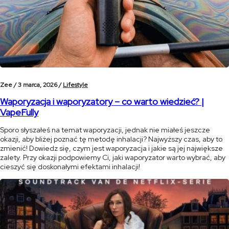
Zee /
3 marca, 2026 /
Lifestyle
Waporyzacja i waporyzatory – co warto wiedzieć? |
VapeFully
Sporo słyszałeś na temat waporyzacji, jednak nie miałeś jeszcze
okazji, aby bliżej poznać tę metodę inhalacji? Najwyższy czas, aby to
zmienić! Dowiedz się, czym jest waporyzacja i jakie są jej największe
zalety. Przy okazji podpowiemy Ci, jaki waporyzator warto wybrać, aby
cieszyć się doskonałymi efektami inhalacji!