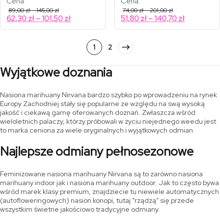
Cena:
Cena:
Zakres
Zakres
89,00
zł
–
145,00
zł
74,00
zł
–
201,00
zł
cen:
cen:
Zakres
Zakres
62,30
zł
–
101,50
zł
51,80
zł
–
140,70
zł
od
od
cen:
cen:
89,00 zł
74,00 zł
od
od
do
do
145,00 zł
201,00 zł
62,30 zł
51,80 zł
1
2
do
do
101,50 zł
140,70 zł
Wyjątkowe doznania
Nasiona marihuany Nirvana bardzo szybko po wprowadzeniu na rynek
Europy Zachodniej stały się popularne ze względu na swą wysoką
jakość i ciekawą gamę oferowanych doznań. Zwłaszcza wśród
wieloletnich palaczy, którzy próbowali w życiu niejednego weedu jest
to marka ceniona za wiele oryginalnych i wyjątkowych odmian.
Najlepsze odmiany pełnosezonowe
Feminizowane nasiona marihuany Nirvana są to zarówno nasiona
marihuany indoor jak i nasiona marihuany outdoor. Jak to często bywa
wśród marek klasy premium, znajdziecie tu niewiele automatycznych
(autofloweringowych) nasion konopi, tutaj “rządzą” się przede
wszystkim świetne jakościowo tradycyjne odmiany.