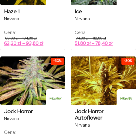
Haze 1
Ice
Nirvana
Nirvana
Cena:
Cena:
Zakres
Zakres
89,00
zł
–
134,00
zł
74,00
zł
–
112,00
zł
cen:
cen:
Zakres
Zakres
62,30
zł
–
93,80
zł
51,80
zł
–
78,40
zł
od
od
cen:
cen:
89,00 zł
74,00 zł
od
od
do
do
134,00 zł
112,00 zł
62,30 zł
51,80 zł
-30%
-30%
do
do
93,80 zł
78,40 zł
Jock Horror
Jock Horror
Autoflower
Nirvana
Nirvana
Cena: