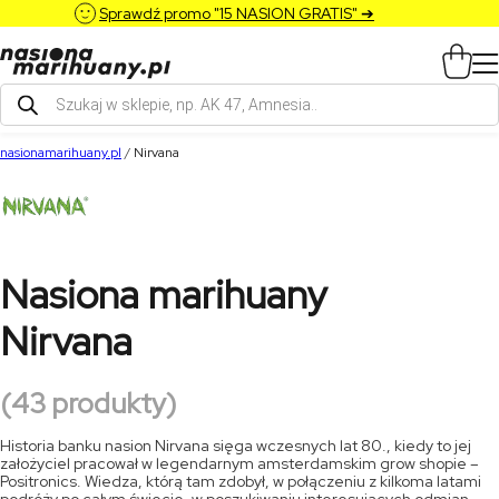
Sprawdź promo "15 NASION GRATIS" ➔
Wyszukiwarka
produktów
nasionamarihuany.pl
/
Nirvana
Nasiona marihuany
Nirvana
(43 produkty)
Historia banku nasion Nirvana sięga wczesnych lat 80., kiedy to jej
założyciel pracował w legendarnym amsterdamskim grow shopie –
Positronics. Wiedza, którą tam zdobył, w połączeniu z kilkoma latami