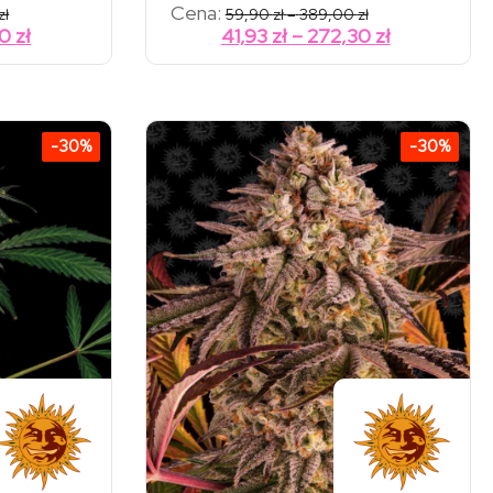
Zakres
Zakres
Cena:
zł
59,90
zł
–
389,00
zł
cen:
cen:
Zakres
Zakres
30
zł
41,93
zł
–
272,30
zł
od
od
cen:
cen:
59,90 zł
59,90 zł
od
od
do
do
389,00 zł
389,00 zł
41,93 zł
41,93 zł
do
do
-30%
-30%
272,30 zł
272,30 zł