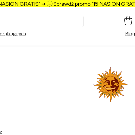
ON GRATIS" ➔
Sprawdź promo "15 NASION GRATIS" ➔
czątkujących
Blog
z