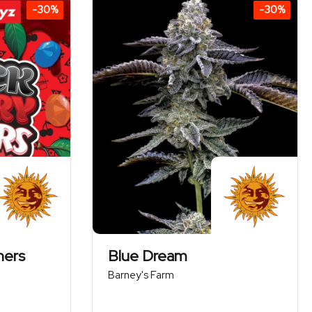
-30%
-30%
245,70 zł
245,70 zł
hers
Blue Dream
Barney's Farm