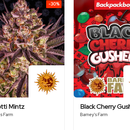
-30%
234,50 zł
tti Mintz
Black Cherry Gus
's Farm
Barney's Farm