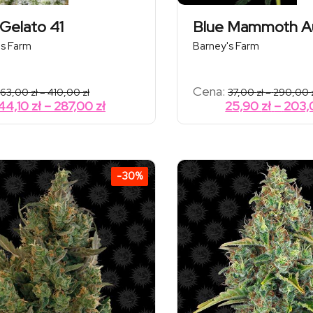
 Gelato 41
Blue Mammoth A
's Farm
Barney's Farm
Zakres
Cena:
63,00
zł
–
410,00
zł
37,00
zł
–
290,00
cen:
Zakres
44,10
zł
–
287,00
zł
25,90
zł
–
203
od
cen:
63,00 zł
od
do
410,00 zł
44,10 zł
do
-30%
287,00 zł