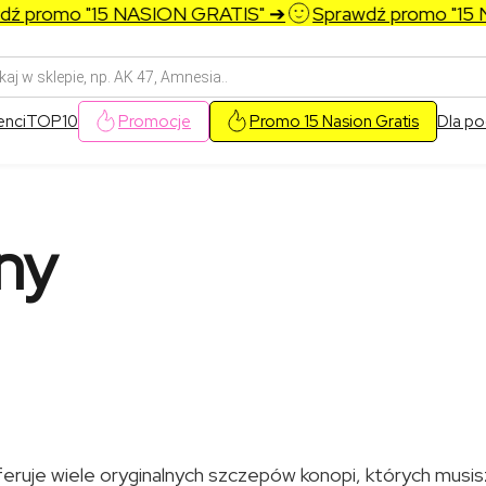
omo "15 NASION GRATIS" ➔
Sprawdź promo "15 NASI
arka
w
enci
TOP10
Promocje
Promo 15 Nasion Gratis
Dla po
ny
eruje wiele oryginalnych szczepów konopi, których musis