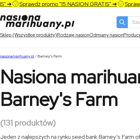
Sprawdź promo "15 NASION GRATIS" ➔
Sprawdź pr
Wyszukiw
produktó
Sklep (Wszystkie produkty)
Rodzaje nasion
Odmiany nasion
Produc
nasionamarihuany.pl
/
Barney's Farm
Nasiona marihua
Barney's Farm
(131 produktów)
Jeden z najlepszych na rynku seed bank Barney’s Farm of