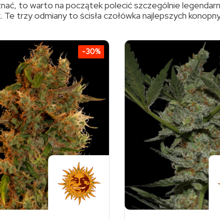
oznać, to warto na początek polecić szczególnie legendar
k. Te trzy odmiany to ścisła czołówka najlepszych konopn
-30%