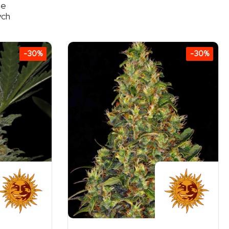
ne
ych
-30%
-30%