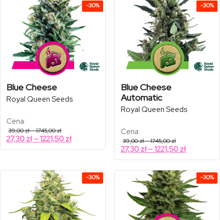
337,49 zł
385,40 zł
35,69 zł
39,69 zł
-30%
-30%
do
do
236,24 zł
269,78 zł
Blue Cheese
Blue Cheese
Automatic
Royal Queen Seeds
Royal Queen Seeds
Cena:
Zakres
39,00
zł
–
1745,00
zł
Cena:
cen:
Zakres
27,30
zł
–
1221,50
zł
Zakres
39,00
zł
–
1745,00
zł
od
cen:
cen:
Zakres
27,30
zł
–
1221,50
zł
39,00 zł
od
od
do
cen:
39,00 zł
1745,00 zł
27,30 zł
od
do
do
1745,00 zł
27,30 zł
-30%
-30%
1221,50 zł
do
1221,50 zł