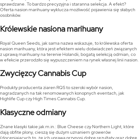
sprawdzane. To bardzo precyzyjna i staranna selekcja. A efekt?
Oferta nasion marihuany wyklucza możliwość pojawienia się słabych
osobników.
Królewskie nasiona marihuany
Royal Queen Seeds, jak sama nazwa wskazuje, to królewska oferta
nasion marihuany, która jest efektem wielu doświadczeń związanych
z uprawą marihuany na terenie Holandii, bogatą selekcją odmian, co
w efekcie przerodziło się wypuszczeniem na rynek własnej linii nasion.
Zwycięzcy Cannabis Cup
Produkty producenta ziaren RQS to szeroki wybór nasion,
nagradzanych na tak renomowanych konopnych eventach, jak
Highlife Cup czy High Times Cannabis Cup.
Klasyczne odmiany
Znane klasyki takie jak m.in.: Blue Cheese czy Northern Light, które
dają obfite plony, cieszą się dużym uznaniem growerów
(doceniających to, że ich uprawa przynosi dobre rezultaty oraz dobre