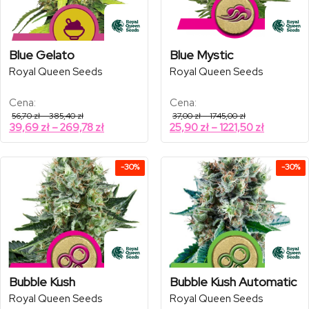
Blue Gelato
Blue Mystic
Royal Queen Seeds
Royal Queen Seeds
Cena:
Cena:
Zakres
Zakres
56,70
zł
–
385,40
zł
37,00
zł
–
1745,00
zł
cen:
cen:
Zakres
Zakres
39,69
zł
–
269,78
zł
25,90
zł
–
1221,50
zł
od
od
cen:
cen:
56,70 zł
37,00 zł
od
od
do
do
385,40 zł
1745,00 zł
39,69 zł
25,90 zł
-30%
-30%
do
do
269,78 zł
1221,50 zł
Bubble Kush
Bubble Kush Automatic
Royal Queen Seeds
Royal Queen Seeds