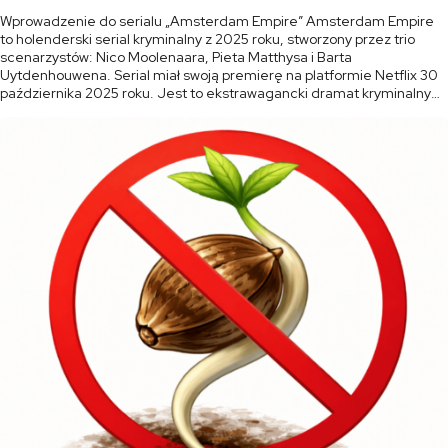
Wprowadzenie do serialu „Amsterdam Empire” Amsterdam Empire
to holenderski serial kryminalny z 2025 roku, stworzony przez trio
scenarzystów: Nico Moolenaara, Pieta Matthysa i Barta
Uytdenhouwena. Serial miał swoją premierę na platformie Netflix 30
października 2025 roku. Jest to ekstrawagancki dramat kryminalny
pełen blasku i mroku, osadzony w sercu amsterdamskiej sceny
konopnej. Serial łączy w sobie elementy dramatu rodzinnego, […]