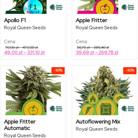
Apollo F1
Apple Fritter
Royal Queen Seeds
Royal Queen Seeds
Cena:
Cena:
Zakres
Zakres
70,00
zł
–
473,00
zł
56,70
zł
–
385,40
zł
cen:
cen:
Zakres
Zakres
49,00
zł
–
331,10
zł
39,69
zł
–
269,78
zł
od
od
cen:
cen:
70,00 zł
56,70 zł
od
od
do
do
473,00 zł
385,40 zł
49,00 zł
39,69 zł
-30%
-30%
do
do
331,10 zł
269,78 zł
Apple Fritter
Autoflowering Mix
Automatic
Royal Queen Seeds
Royal Queen Seeds