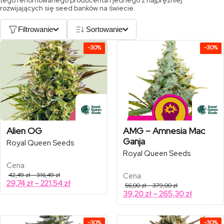
tego renomowanego producenta i jednego z najprężniej
rozwijających się seed banków na świecie.
Filtrowanie
Sortowanie
-30%
-30%
Alien OG
AMG – Amnesia Mac
Ganja
Royal Queen Seeds
Royal Queen Seeds
Cena:
Zakres
42,49
zł
–
316,49
zł
Cena:
cen:
Zakres
29,74
zł
–
221,54
zł
Zakres
56,00
zł
–
379,00
zł
od
cen:
cen:
Zakres
39,20
zł
–
265,30
zł
42,49 zł
od
od
do
cen:
56,00 zł
316,49 zł
29,74 zł
od
do
do
379,00 zł
39,20 zł
-30%
-30%