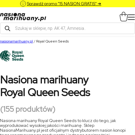
Sprawdź promo "15 NASION GRATIS" ➔
Wyszukiwarka
produktów
nasionamarihuany.pl
/
Royal Queen Seeds
Nasiona marihuany
Royal Queen Seeds
(155 produktów)
Nasiona marihuany Royal Queen Seeds to klucz do tego, jak
wyprodukować wysokiej jakości marihuanę. Sklep
NasionaMarihuany.pl jest oficjalnym dystrybutorem nasion konopi