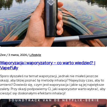
Zee /
3 marca, 2026 /
Lifestyle
Waporyzacja i waporyzatory – co warto wiedzieć? |
VapeFully
Sporo słyszałeś na temat waporyzacji, jednak nie miałeś jeszcze
okazji, aby bliżej poznać tę metodę inhalacji? Najwyższy czas, aby to
zmienić! Dowiedz się, czym jest waporyzacja i jakie są jej największe
zalety. Przy okazji podpowiemy Ci, jaki waporyzator warto wybrać, aby
cieszyć się doskonałymi efektami inhalacji!