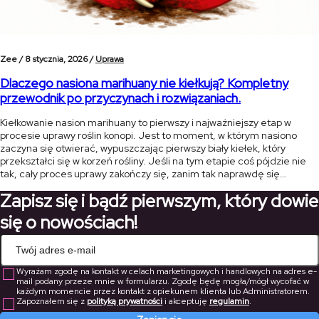
Zee /
8 stycznia, 2026 /
Uprawa
Dlaczego nasiona marihuany nie kiełkują? Kompletny
przewodnik po przyczynach i rozwiązaniach.
Kiełkowanie nasion marihuany to pierwszy i najważniejszy etap w
procesie uprawy roślin konopi. Jest to moment, w którym nasiono
zaczyna się otwierać, wypuszczając pierwszy biały kiełek, który
przekształci się w korzeń rośliny. Jeśli na tym etapie coś pójdzie nie
tak, cały proces uprawy zakończy się, zanim tak naprawdę się
rozpocznie. W tym artykule przedstawimy najczęstsze przyczyny, dla
Zapisz się i bądź pierwszym, który dowie
[…]
się o nowościach!
Wyrażam zgodę na kontakt w celach marketingowych i handlowych na adres e-
mail podany przeze mnie w formularzu. Zgodę będę mogła/mógł wycofać w
każdym momencie przez kontakt z opiekunem klienta lub Administratorem.
Zapoznałem się z
polityką prywatności
i akceptuję
regulamin
.