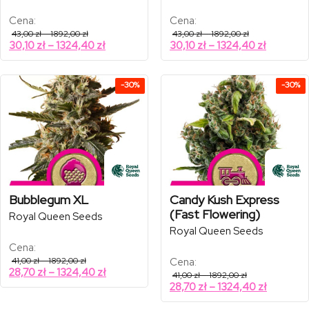
Cena:
Cena:
Zakres
Zakres
43,00
zł
–
1892,00
zł
43,00
zł
–
1892,00
zł
cen:
cen:
Zakres
Zakres
30,10
zł
–
1324,40
zł
30,10
zł
–
1324,40
zł
od
od
cen:
cen:
43,00 zł
43,00 zł
od
od
do
do
1892,00 zł
1892,00 zł
30,10 zł
30,10 zł
-30%
-30%
do
do
1324,40 zł
1324,40 
Bubblegum XL
Candy Kush Express
(Fast Flowering)
Royal Queen Seeds
Royal Queen Seeds
Cena:
Zakres
41,00
zł
–
1892,00
zł
Cena:
cen:
Zakres
28,70
zł
–
1324,40
zł
Zakres
41,00
zł
–
1892,00
zł
od
cen:
cen:
Zakres
28,70
zł
–
1324,40
zł
41,00 zł
od
od
do
cen:
41,00 zł
1892,00 zł