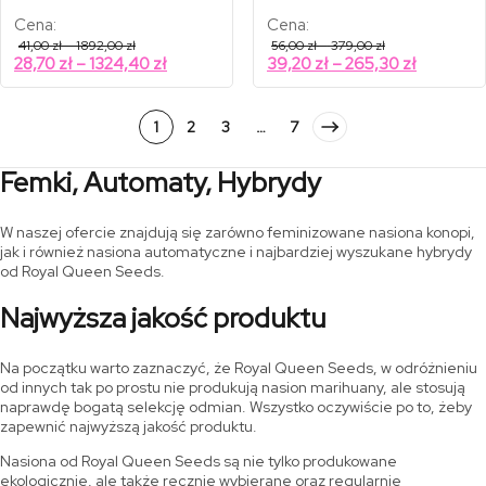
Cena:
Cena:
Zakres
Zakres
41,00
zł
–
1892,00
zł
56,00
zł
–
379,00
zł
cen:
cen:
Zakres
Zakres
28,70
zł
–
1324,40
zł
39,20
zł
–
265,30
zł
od
od
cen:
cen:
41,00 zł
56,00 zł
od
od
do
do
1892,00 zł
379,00 zł
28,70 zł
39,20 zł
1
2
3
…
7
do
do
1324,40 zł
265,30 z
Femki, Automaty, Hybrydy
W naszej ofercie znajdują się zarówno feminizowane nasiona konopi,
jak i również nasiona automatyczne i najbardziej wyszukane hybrydy
od Royal Queen Seeds.
Najwyższa jakość produktu
Na początku warto zaznaczyć, że Royal Queen Seeds, w odróżnieniu
od innych tak po prostu nie produkują nasion marihuany, ale stosują
naprawdę bogatą selekcję odmian. Wszystko oczywiście po to, żeby
zapewnić najwyższą jakość produktu.
Nasiona od Royal Queen Seeds są nie tylko produkowane
ekologicznie, ale także ręcznie wybierane oraz regularnie