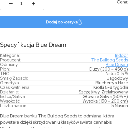
Cena:
ilość
Blue
Dream
Dodaj do koszyka
Specyfikacja Blue Dream
Kategoria:
Indoor
Producent:
The Bulldog Seeds
Odmiany:
Blue Dream
Plon:
Duży (300 – 450 g)
THC:
Niska 0-5 %
Smak/Zapach:
Jagodowy
Genetyka:
Blueberry x Haze
Czas Kwitnienia:
Krótki 6-8 tygodni
Działanie:
Szczęśliwy, Zrelaksowany
Indica/Sativa:
Głównie Sativa (50% +)
Wysokość:
Wysoka (150 – 200 cm)
Liczba nasion:
5 Nasion
Blue Dream banku The Bulldog Seeds to odmiana, która
powstała dzięki skrzyżowaniu klasyków świata cannabis: