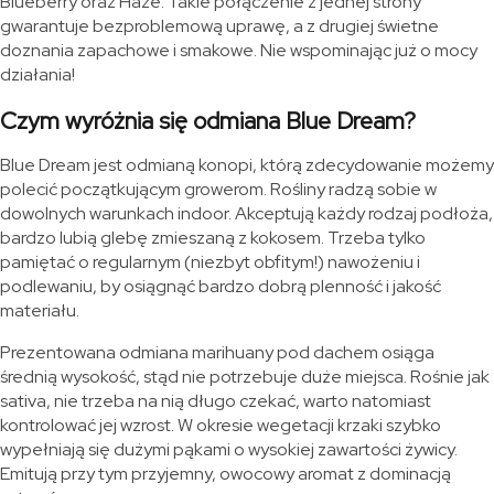
Blueberry oraz Haze. Takie połączenie z jednej strony
gwarantuje bezproblemową uprawę, a z drugiej świetne
doznania zapachowe i smakowe. Nie wspominając już o mocy
działania!
Czym wyróżnia się odmiana Blue Dream?
Blue Dream jest odmianą konopi, którą zdecydowanie możemy
polecić początkującym growerom. Rośliny radzą sobie w
dowolnych warunkach indoor. Akceptują każdy rodzaj podłoża,
bardzo lubią glebę zmieszaną z kokosem. Trzeba tylko
pamiętać o regularnym (niezbyt obfitym!) nawożeniu i
podlewaniu, by osiągnąć bardzo dobrą plenność i jakość
materiału.
Prezentowana odmiana marihuany pod dachem osiąga
średnią wysokość, stąd nie potrzebuje duże miejsca. Rośnie jak
sativa, nie trzeba na nią długo czekać, warto natomiast
kontrolować jej wzrost. W okresie wegetacji krzaki szybko
wypełniają się dużymi pąkami o wysokiej zawartości żywicy.
Emitują przy tym przyjemny, owocowy aromat z dominacją