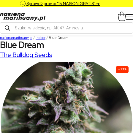
Sprawdź promo "15 NASION GRATIS" ➔
Wyszukiwarka
produktów
nasionamarihuany.pl
/
Indoor
/
Blue Dream
Blue Dream
The Bulldog Seeds
-30%