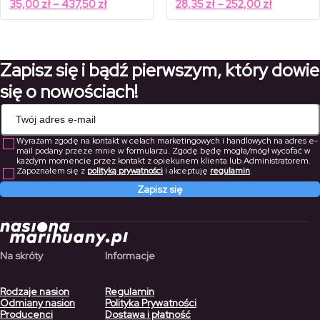
Zakres
Zakres
35,00
zł
–
437,50
zł
28,35
zł
–
252,00
zł
od
od
cen:
cen:
50,00 zł
40,50 zł
od
od
do
do
625,00 zł
360,00 zł
35,00 zł
28,35 zł
do
do
Zapisz się i bądź pierwszym, który dowie
437,50 zł
252,00 zł
się o nowościach!
Wyrażam zgodę na kontakt w celach marketingowych i handlowych na adres e-
mail podany przeze mnie w formularzu. Zgodę będę mogła/mógł wycofać w
każdym momencie przez kontakt z opiekunem klienta lub Administratorem.
Zapoznałem się z
polityką prywatności
i akceptuję
regulamin
.
Zapisz się
Na skróty
Informacje
Rodzaje nasion
Regulamin
Odmiany nasion
Polityka Prywatności
Producenci
Dostawa i płatność