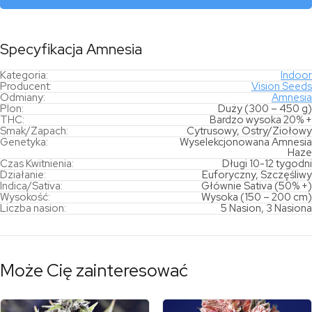
Specyfikacja Amnesia
Kategoria:
Indoor
Producent:
Vision Seeds
Odmiany:
Amnesia
Plon:
Duży (300 – 450 g)
THC:
Bardzo wysoka 20% +
Smak/Zapach:
Cytrusowy, Ostry/Ziołowy
Genetyka:
Wyselekcjonowana Amnesia
Haze
Czas Kwitnienia:
Długi 10-12 tygodni
Działanie:
Euforyczny, Szczęśliwy
Indica/Sativa:
Głównie Sativa (50% +)
Wysokość:
Wysoka (150 – 200 cm)
Liczba nasion:
5 Nasion, 3 Nasiona
Może Cię zainteresować