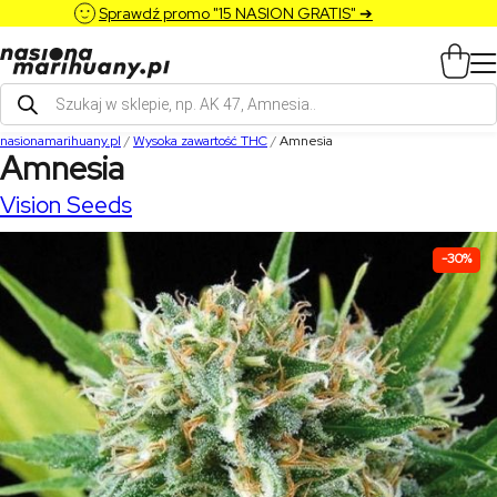
Sprawdź promo "15 NASION GRATIS" ➔
Wyszukiwarka
produktów
nasionamarihuany.pl
/
Wysoka zawartość THC
/
Amnesia
Amnesia
Vision Seeds
-30%