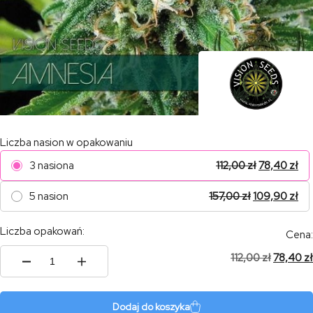
Liczba nasion w opakowaniu
3 nasiona
112,00
zł
78,40
zł
5 nasion
157,00
zł
109,90
zł
Liczba opakowań:
Cena:
112,00
zł
78,40
zł
ilość
Amnesia
Dodaj do koszyka