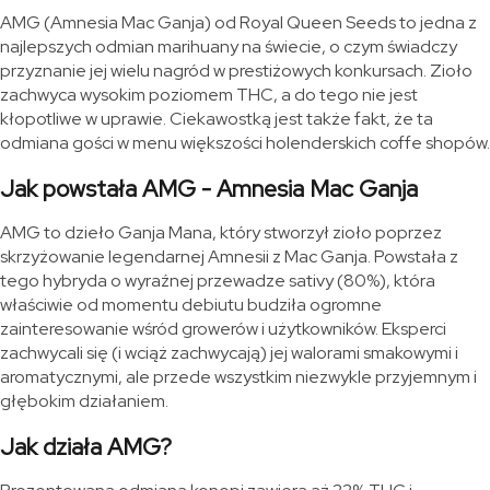
AMG (Amnesia Mac Ganja) od Royal Queen Seeds to jedna z
najlepszych odmian marihuany na świecie, o czym świadczy
przyznanie jej wielu nagród w prestiżowych konkursach. Zioło
zachwyca wysokim poziomem THC, a do tego nie jest
kłopotliwe w uprawie. Ciekawostką jest także fakt, że ta
odmiana gości w menu większości holenderskich coffe shopów.
Jak powstała AMG - Amnesia Mac Ganja
AMG to dzieło Ganja Mana, który stworzył zioło poprzez
skrzyżowanie legendarnej Amnesii z Mac Ganja. Powstała z
tego hybryda o wyraźnej przewadze sativy (80%), która
właściwie od momentu debiutu budziła ogromne
zainteresowanie wśród growerów i użytkowników. Eksperci
zachwycali się (i wciąż zachwycają) jej walorami smakowymi i
aromatycznymi, ale przede wszystkim niezwykle przyjemnym i
głębokim działaniem.
Jak działa AMG?