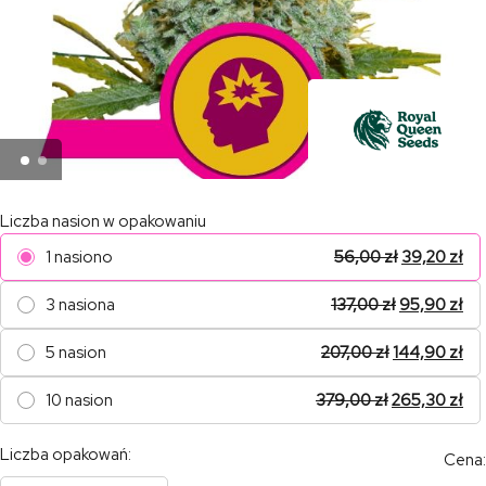
Liczba nasion w opakowaniu
1 nasiono
56,00
zł
39,20
zł
3 nasiona
137,00
zł
95,90
zł
5 nasion
207,00
zł
144,90
zł
10 nasion
379,00
zł
265,30
zł
Liczba opakowań:
Cena: