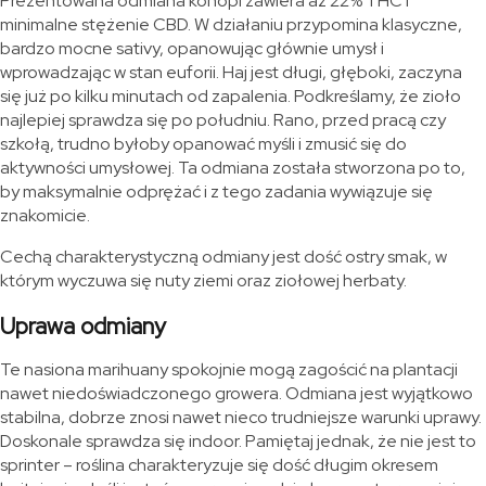
Prezentowana odmiana konopi zawiera aż 22% THC i
minimalne stężenie CBD. W działaniu przypomina klasyczne,
bardzo mocne sativy, opanowując głównie umysł i
wprowadzając w stan euforii. Haj jest długi, głęboki, zaczyna
się już po kilku minutach od zapalenia. Podkreślamy, że zioło
najlepiej sprawdza się po południu. Rano, przed pracą czy
szkołą, trudno byłoby opanować myśli i zmusić się do
aktywności umysłowej. Ta odmiana została stworzona po to,
by maksymalnie odprężać i z tego zadania wywiązuje się
znakomicie.
Cechą charakterystyczną odmiany jest dość ostry smak, w
którym wyczuwa się nuty ziemi oraz ziołowej herbaty.
Uprawa odmiany
Te nasiona marihuany spokojnie mogą zagościć na plantacji
nawet niedoświadczonego growera. Odmiana jest wyjątkowo
stabilna, dobrze znosi nawet nieco trudniejsze warunki uprawy.
Doskonale sprawdza się indoor. Pamiętaj jednak, że nie jest to
sprinter – roślina charakteryzuje się dość długim okresem