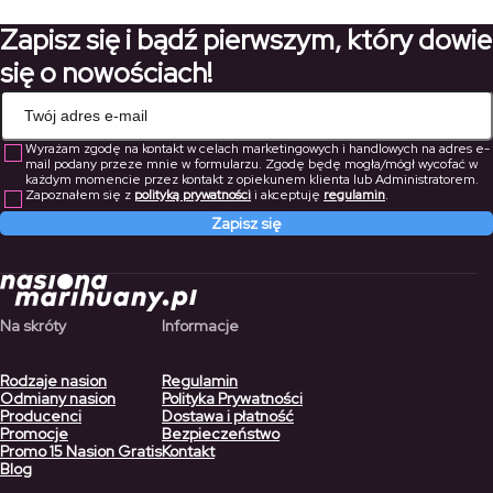
do
Zapisz się i bądź pierwszym, który dowie
287,00 zł
się o nowościach!
Wyrażam zgodę na kontakt w celach marketingowych i handlowych na adres e-
mail podany przeze mnie w formularzu. Zgodę będę mogła/mógł wycofać w
każdym momencie przez kontakt z opiekunem klienta lub Administratorem.
Zapoznałem się z
polityką prywatności
i akceptuję
regulamin
.
Zapisz się
Na skróty
Informacje
Rodzaje nasion
Regulamin
Odmiany nasion
Polityka Prywatności
Producenci
Dostawa i płatność
Promocje
Bezpieczeństwo
Promo 15 Nasion Gratis
Kontakt
Blog