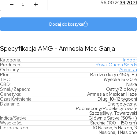
56,00
zł
39,20
zł
ilość
AMG
-
Amnesia
Dodaj do koszyka
Mac
Ganja
Specyfikacja AMG - Amnesia Mac Ganja
Kategoria:
Indoor
Producent:
Royal Queen Seeds
Odmiany:
Amnesia
Plon:
Bardzo duży (450g + )
THC:
Wysoka 16-20 %
CBD:
Niska
Smak/Zapach:
Ostry/Ziołowy
Genetyka:
Amnesia x Mexican Haze
Czas Kwitnienia:
Długi 10-12 tygodni
Działanie:
Energetyczny,
Podniecony/Podekscytowany
Szczęśliwy, Towarzyski
Indica/Sativa:
Głównie Sativa (50% +)
Wysokość:
Średnia (100 – 150 cm)
Liczba nasion:
10 Nasion, 5 Nasion, 3
Nasiona, 1 Nasiono