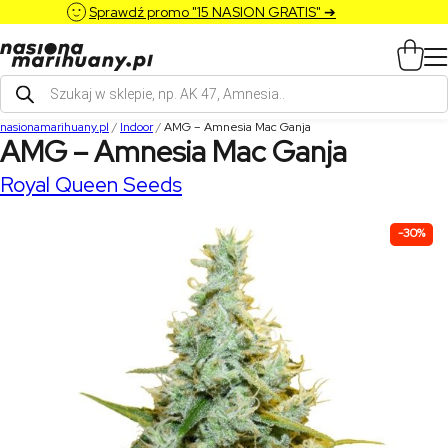
Sprawdź promo "15 NASION GRATIS" ➔
Wyszukiwarka
produktów
nasionamarihuany.pl
/
Indoor
/
AMG – Amnesia Mac Ganja
AMG – Amnesia Mac Ganja
Royal Queen Seeds
-30%