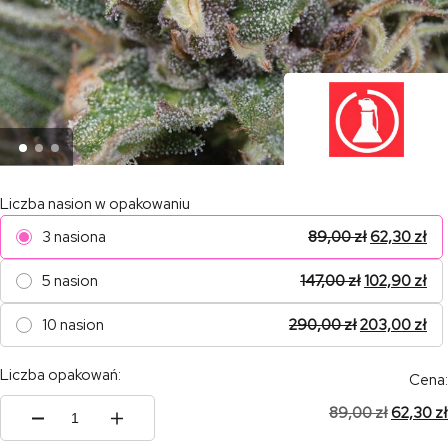
Liczba nasion w opakowaniu
3 nasiona
89,00
zł
62,30
zł
5 nasion
147,00
zł
102,90
zł
10 nasion
290,00
zł
203,00
zł
Liczba opakowań:
Cena:
89,00
zł
62,30
zł
ilość
Bluehell