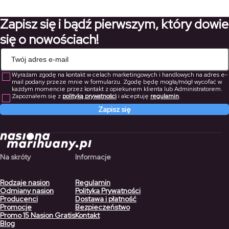
265,00 zł
58,10 zł
do
Zapisz się i bądź pierwszym, który dowie
185,50 zł
się o nowościach!
Wyrażam zgodę na kontakt w celach marketingowych i handlowych na adres e-
mail podany przeze mnie w formularzu. Zgodę będę mogła/mógł wycofać w
każdym momencie przez kontakt z opiekunem klienta lub Administratorem.
Zapoznałem się z
polityką prywatności
i akceptuję
regulamin
.
Zapisz się
Na skróty
Informacje
Rodzaje nasion
Regulamin
Odmiany nasion
Polityka Prywatności
Producenci
Dostawa i płatność
Promocje
Bezpieczeństwo
Promo 15 Nasion Gratis
Kontakt
Blog