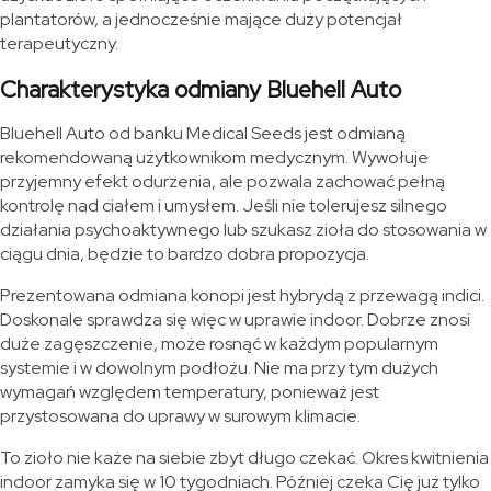
plantatorów, a jednocześnie mające duży potencjał
terapeutyczny.
Charakterystyka odmiany Bluehell Auto
Bluehell Auto od banku Medical Seeds jest odmianą
rekomendowaną użytkownikom medycznym. Wywołuje
przyjemny efekt odurzenia, ale pozwala zachować pełną
kontrolę nad ciałem i umysłem. Jeśli nie tolerujesz silnego
działania psychoaktywnego lub szukasz zioła do stosowania w
ciągu dnia, będzie to bardzo dobra propozycja.
Prezentowana odmiana konopi jest hybrydą z przewagą indici.
Doskonale sprawdza się więc w uprawie indoor. Dobrze znosi
duże zagęszczenie, może rosnąć w każdym popularnym
systemie i w dowolnym podłożu. Nie ma przy tym dużych
wymagań względem temperatury, ponieważ jest
przystosowana do uprawy w surowym klimacie.
To zioło nie każe na siebie zbyt długo czekać. Okres kwitnienia
indoor zamyka się w 10 tygodniach. Później czeka Cię już tylko