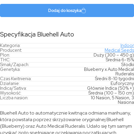
Auto
Dodaj do koszyka
Specyfikacja Bluehell Auto
Kategoria:
Indoor
Producent:
Medical Seeds
Plon:
Duży (300 – 450 g)
THC:
Średnia 6-15%
Smak/Zapach:
Słodki
Genetyka:
Blueberry x Auto Medical
Ruderalis
Czas Kwitnienia:
Średni 8-10 tygodni
Działanie:
Euforyczny
Indica/Sativa:
Głównie Indica (50% +)
Wysokość:
Średnia (100 – 150 cm)
Liczba nasion:
10 Nasion, 5 Nasion, 3
Nasiona
Bluehell Auto to automatycznie kwitnąca odmiana marihuany,
która powstała poprzez skrzyżowanie oryginalnej Bluehell
(Blueberry) oraz Auto Medical Ruderalis. Udało się tym samym
uzyskać zioło spełniające oczekiwania początkujących