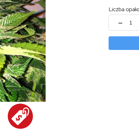
Liczba opak
ilość
Tani
North
Light
#46