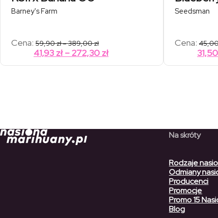
Barney's Farm
Seedsman
Zakres
Cena:
Cena:
59,90
zł
–
389,00
zł
45,0
cen:
Zakres
41,93
zł
–
272,30
zł
31,5
od
cen:
59,90 zł
od
do
389,00 zł
41,93 zł
do
272,30 zł
Na skróty
Rodzaje nasi
Odmiany nasi
Producenci
Promocje
Promo 15 Nasi
Blog