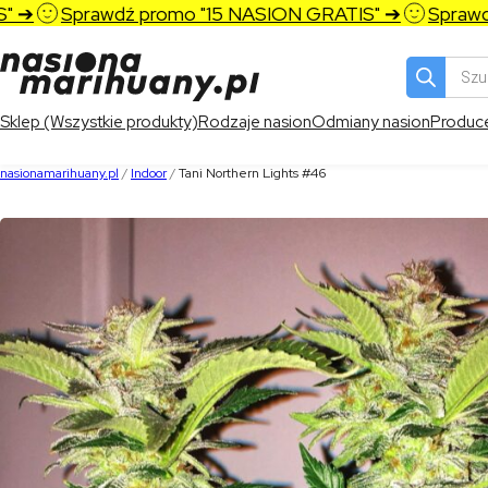
➔
Sprawdź promo "15 NASION GRATIS" ➔
Sprawdź 
Wyszukiw
produktó
Sklep (Wszystkie produkty)
Rodzaje nasion
Odmiany nasion
Produc
nasionamarihuany.pl
/
Indoor
/
Tani Northern Lights #46