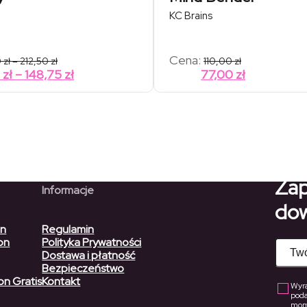
KC Brains
Zakres
Cena:
0
zł
–
212,50
zł
110,00
zł
cen:
Zakres
0
zł
–
148,75
zł
77,00
zł
od
cen:
45,00 zł
od
do
212,50 zł
31,50 zł
do
148,75 zł
Zap
Informacje
dow
on
Regulamin
on
Polityka Prywatności
Dostawa i płatność
Bezpieczeństwo
on Gratis
Kontakt
Wyra
pod
mome