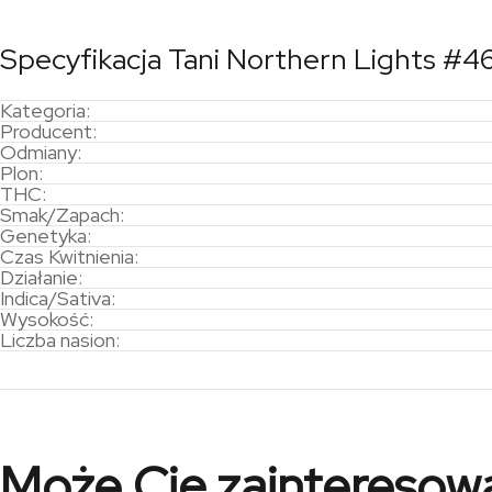
Specyfikacja Tani Northern Lights #4
Kategoria:
Producent:
Odmiany:
Plon:
THC:
Smak/Zapach:
Genetyka:
Czas Kwitnienia:
Działanie:
Indica/Sativa:
Wysokość:
Liczba nasion:
Może Cię zainteresow