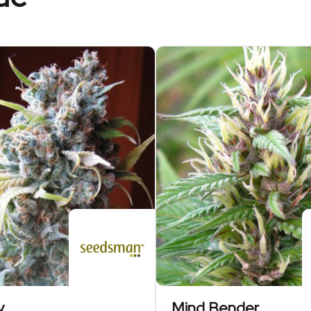
y
Mind Bender