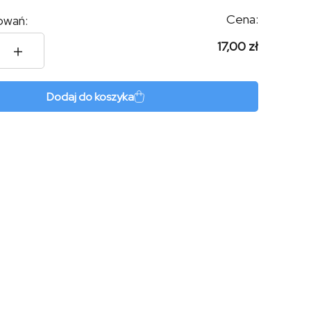
Cena:
owań:
17,00 zł
ern
Dodaj do koszyka
s