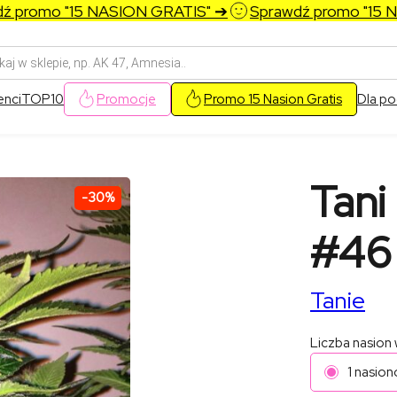
promo "15 NASION GRATIS" ➔
Sprawdź promo "15 NA
arka
w
enci
TOP10
Promocje
Promo 15 Nasion Gratis
Dla po
Tani
-30%
#46
Tanie
Liczba nasion
1 nasion