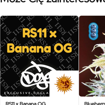
RS11 x Banana OG
Blueberr