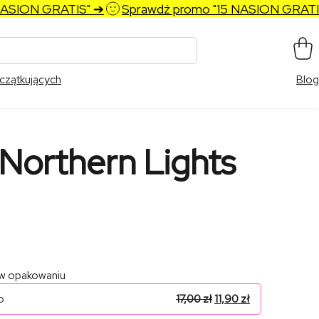
SION GRATIS" ➔
Sprawdź promo "15 NASION GRATIS" 
czątkujących
Blog
 Northern Lights
 w opakowaniu
o
17,00
zł
11,90
zł