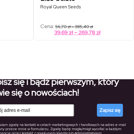
Royal Queen Seeds
Zakres
Cena:
56,70
zł
–
385,40
zł
cen:
Zakres
39,69
zł
–
269,78
zł
od
cen:
56,70 zł
od
do
385,40 zł
39,69 zł
do
269,78 zł
isz się i bądź pierwszym, który
ie się o nowościach!
Zapisz się
żam zgodę na kontakt w celach marketingowych i handlowych na adres e-mail
any przeze mnie w formularzu. Zgodę będę mogła/mógł wycofać w każdym
ncie przez kontakt z opiekunem klienta lub Administratorem.