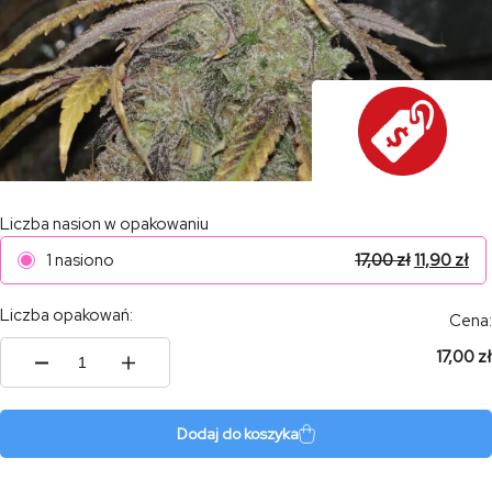
Liczba nasion w opakowaniu
1 nasiono
17,00
zł
11,90
zł
Liczba opakowań:
Cena:
17,00 zł
ilość
Tani
Green
Crack
Dodaj do koszyka
#36