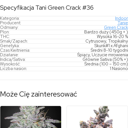
Specyfikacja Tani Green Crack #36
Kategoria:
Indoor
Producent:
Tanie
Odmiany:
Green Crack
Plon:
Bardzo duży (450g + )
THC:
Wysoka 16-20 %
Smak/Zapach:
Cytrusowy, Tropikalny
Genetyka:
Skunk#1 x Afghani
Czas Kwitnienia:
Średni 8-10 tygodni
Działanie:
Śpiący, Uczucie mrowienia
Indica/Sativa:
Głównie Sativa (50% +)
Wysokość:
Średnia (100 – 150 cm)
Liczba nasion:
1 Nasiono
Może Cię zainteresować