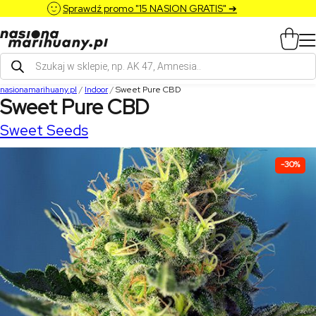
Sprawdź promo "15 NASION GRATIS" ➔
Wyszukiwarka
produktów
nasionamarihuany.pl
/
Indoor
/
Sweet Pure CBD
Sweet Pure CBD
Sweet Seeds
-30%