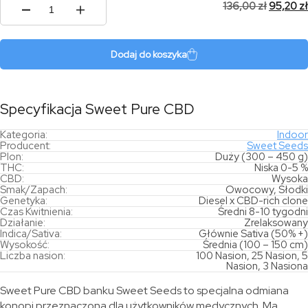
136,00
zł
95,20
zł
ilość
Sweet
Pure
CBD
Dodaj do koszyka
Specyfikacja Sweet Pure CBD
Kategoria:
Indoor
Producent:
Sweet Seeds
Plon:
Duży (300 – 450 g)
THC:
Niska 0-5 %
CBD:
Wysoka
Smak/Zapach:
Owocowy, Słodki
Genetyka:
Diesel x CBD-rich clone
Czas Kwitnienia:
Średni 8-10 tygodni
Działanie:
Zrelaksowany
Indica/Sativa:
Głównie Sativa (50% +)
Wysokość:
Średnia (100 – 150 cm)
Liczba nasion:
100 Nasion, 25 Nasion, 5
Nasion, 3 Nasiona
Sweet Pure CBD banku Sweet Seeds to specjalna odmiana
konopi przeznaczona dla użytkowników medycznych. Ma