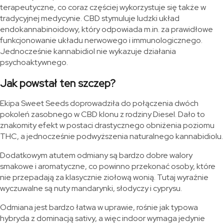
terapeutyczne, co coraz częściej wykorzystuje się także w
tradycyjnej medycynie. CBD stymuluje ludzki układ
endokannabinoidowy, który odpowiada m.in. za prawidłowe
funkcjonowanie układu nerwowego i immunologicznego.
Jednocześnie kannabidiol nie wykazuje działania
psychoaktywnego.
Jak powstał ten szczep?
Ekipa Sweet Seeds doprowadziła do połączenia dwóch
pokoleń zasobnego w CBD klonu z rodziny Diesel. Dało to
znakomity efekt w postaci drastycznego obniżenia poziomu
THC, a jednocześnie podwyższenia naturalnego kannabidiolu.
Dodatkowym atutem odmiany są bardzo dobre walory
smakowe i aromatyczne, co powinno przekonać osoby, które
nie przepadają za klasycznie ziołową wonią. Tutaj wyraźnie
wyczuwalne są nuty mandarynki, słodyczy i cyprysu.
Odmiana jest bardzo łatwa w uprawie, rośnie jak typowa
hybryda z dominacją sativy, a więc indoor wymaga jedynie