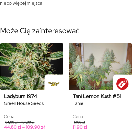
nieco więcej miejsca.
Może Cię zainteresować
Ladyburn 1974
Tani Lemon Kush #51
Green House Seeds
Tanie
Cena:
Cena:
Zakres
64,00
zł
–
157,00
zł
17,00
zł
cen:
Zakres
44,80
zł
–
109,90
zł
11,90
zł
od