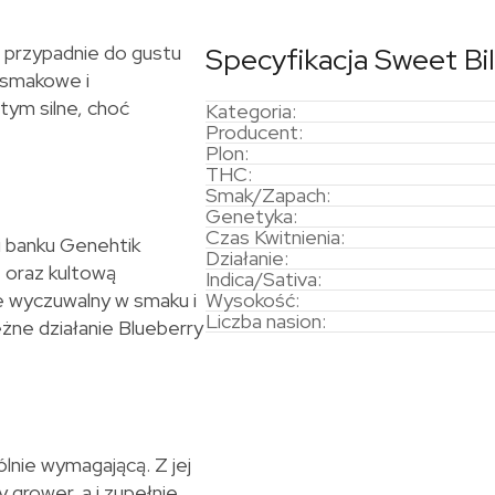
 przypadnie do gustu
Specyfikacja Sweet Bi
 smakowe i
tym silne, choć
Kategoria:
Producent:
Plon:
THC:
Smak/Zapach:
Genetyka:
Czas Kwitnienia:
i banku Genehtik
Działanie:
t oraz kultową
Indica/Sativa:
ie wyczuwalny w smaku i
Wysokość:
Liczba nasion:
żne działanie Blueberry
lnie wymagającą. Z jej
grower, a i zupełnie