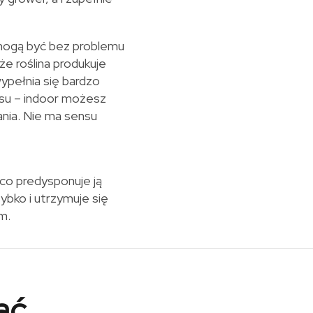
u mogą być bez problemu
że roślina produkuje
wypełnia się bardzo
asu – indoor możesz
ania. Nie ma sensu
 co predysponuje ją
bko i utrzymuje się
m.
ać