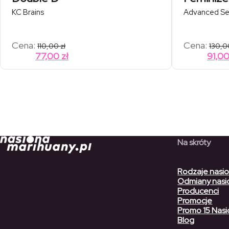
KC Brains
Advanced S
Cena:
Cena:
110,00
zł
130,
77,00
zł
91,0
Na skróty
Rodzaje nasi
Odmiany nasi
Producenci
Promocje
Promo 15 Nasi
Blog