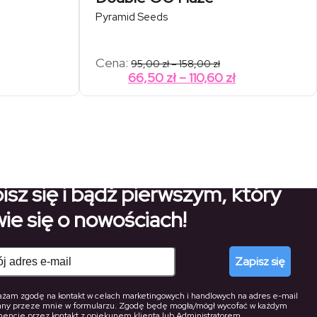
Pyramid Seeds
res
Zakres
Cena:
95,00
zł
–
158,00
zł
cen:
akres
Zakres
66,50
zł
–
110,60
zł
od
en:
cen:
0 zł
95,00 zł
od
od
do
00 zł
158,00 zł
8,90 zł
66,50 zł
do
do
3,80 zł
110,60 zł
isz się i bądź pierwszym, który
ie się o nowościach!
Zapisz się
żam zgodę na kontakt w celach marketingowych i handlowych na adres e-mail
any przeze mnie w formularzu. Zgodę będę mogła/mógł wycofać w każdym
ncie przez kontakt z opiekunem klienta lub Administratorem.