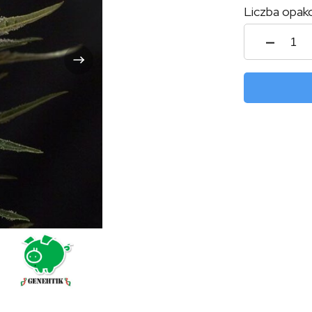
Liczba opak
ilość
Swee
Bilbo