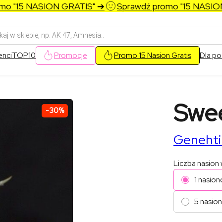
"15 NASION GRATIS" ➔
Sprawdź promo "15 NASION G
arka
w
enci
TOP10
Promocje
Promo 15 Nasion Gratis
Dla po
Swee
-30%
Genehti
Liczba nasion
1 nasion
5 nasion