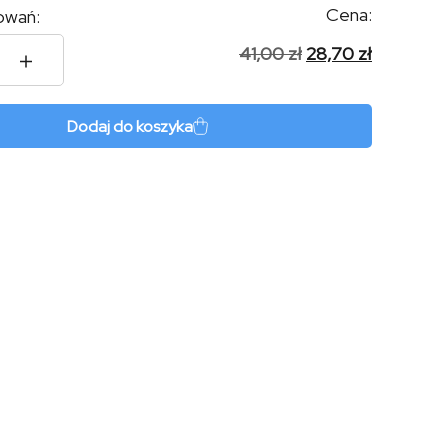
Cena:
owań:
41,00
zł
28,70
zł
t
Dodaj do koszyka