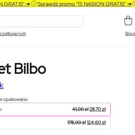
RATIS" ➔
Sprawdź promo "15 NASION GRATIS" ➔
S
czątkujących
Blog
t Bilbo
k
 w opakowaniu
o
41,00
zł
28,70
zł
178,00
zł
124,60
zł