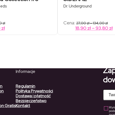
eeds
Dr. Underground
Zak
Cena:
00
zł
27,00
zł
–
134,00
zł
cen:
Z
0
zł
18,90
zł
–
93,80
zł
od
c
27,0
do
134,
1
9
Zap
Informacje
dow
on
Regulamin
on
Polityka Prywatności
Dostawa i płatność
Bezpieczeństwo
on Gratis
Kontakt
Wyra
pod
mome