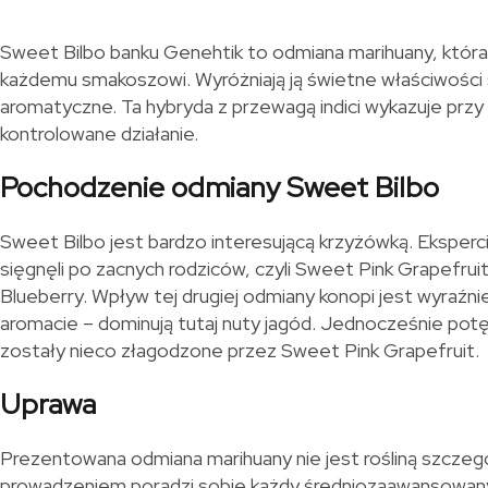
Sweet Bilbo banku Genehtik to odmiana marihuany, która
każdemu smakoszowi. Wyróżniają ją świetne właściwości
aromatyczne. Ta hybryda z przewagą indici wykazuje przy 
kontrolowane działanie.
Pochodzenie odmiany Sweet Bilbo
Sweet Bilbo jest bardzo interesującą krzyżówką. Eksperc
sięgnęli po zacnych rodziców, czyli Sweet Pink Grapefrui
Blueberry. Wpływ tej drugiej odmiany konopi jest wyraźn
aromacie – dominują tutaj nuty jagód. Jednocześnie potę
zostały nieco złagodzone przez Sweet Pink Grapefruit.
Uprawa
Prezentowana odmiana marihuany nie jest rośliną szczegó
prowadzeniem poradzi sobie każdy średniozaawansowany 