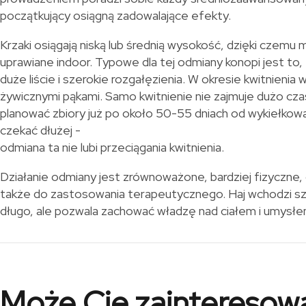
początkujący osiągną zadowalające efekty.
Krzaki osiągają niską lub średnią wysokość, dzięki czem
uprawiane indoor. Typowe dla tej odmiany konopi jest to, 
duże liście i szerokie rozgałęzienia. W okresie kwitnienia 
żywicznymi pąkami. Samo kwitnienie nie zajmuje dużo cz
planować zbiory już po około 50-55 dniach od wykiełkow
czekać dłużej -
odmiana ta nie lubi przeciągania kwitnienia.
Działanie odmiany jest zrównoważone, bardziej fizyczne,
także do zastosowania terapeutycznego. Haj wchodzi szy
długo, ale pozwala zachować władzę nad ciałem i umysłe
Może Cię zainteresow