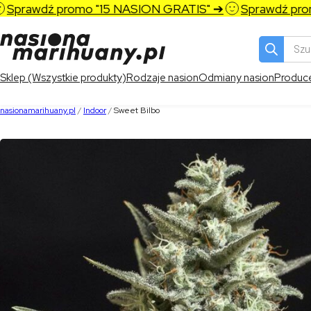
rawdź promo "15 NASION GRATIS" ➔
Sprawdź promo 
Wyszukiw
produktó
Sklep (Wszystkie produkty)
Rodzaje nasion
Odmiany nasion
Produc
nasionamarihuany.pl
/
Indoor
/
Sweet Bilbo