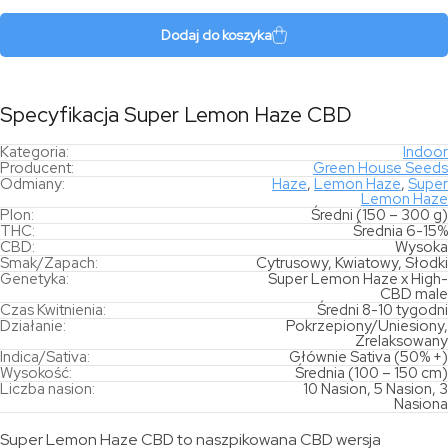
Lemon
Haze
Dodaj do koszyka
CBD
Specyfikacja Super Lemon Haze CBD
Kategoria:
Indoor
Producent:
Green House Seeds
Odmiany:
Haze
,
Lemon Haze
,
Super
Lemon Haze
Plon:
Średni (150 – 300 g)
THC:
Średnia 6-15%
CBD:
Wysoka
Smak/Zapach:
Cytrusowy, Kwiatowy, Słodki
Genetyka:
Super Lemon Haze x High-
CBD male
Czas Kwitnienia:
Średni 8-10 tygodni
Działanie:
Pokrzepiony/Uniesiony,
Zrelaksowany
Indica/Sativa:
Głównie Sativa (50% +)
Wysokość:
Średnia (100 – 150 cm)
Liczba nasion:
10 Nasion, 5 Nasion, 3
Nasiona
Super Lemon Haze CBD to naszpikowana CBD wersja