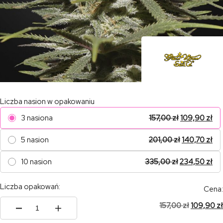
Liczba nasion w opakowaniu
3 nasiona
157,00
zł
109,90
zł
5 nasion
201,00
zł
140,70
zł
10 nasion
335,00
zł
234,50
zł
Liczba opakowań:
Cena:
157,00
zł
109,90
zł
ilość
Super