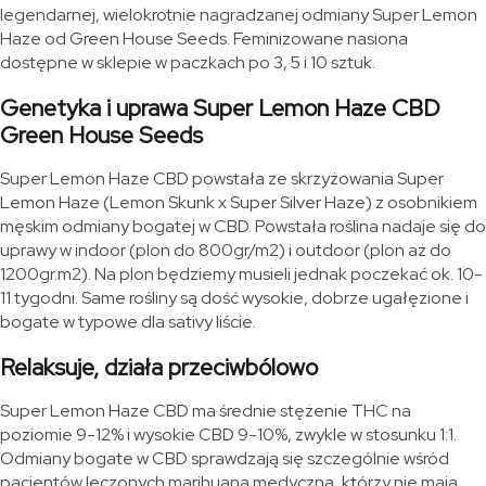
legendarnej, wielokrotnie nagradzanej odmiany Super Lemon
Haze od Green House Seeds. Feminizowane nasiona
dostępne w sklepie w paczkach po 3, 5 i 10 sztuk.
Genetyka i uprawa Super Lemon Haze CBD
Green House Seeds
Super Lemon Haze CBD powstała ze skrzyżowania Super
Lemon Haze (Lemon Skunk x Super Silver Haze) z osobnikiem
męskim odmiany bogatej w CBD. Powstała roślina nadaje się do
uprawy w indoor (plon do 800gr/m2) i outdoor (plon aż do
1200gr.m2). Na plon będziemy musieli jednak poczekać ok. 10-
11 tygodni. Same rośliny są dość wysokie, dobrze ugałęzione i
bogate w typowe dla sativy liście.
Relaksuje, działa przeciwbólowo
Super Lemon Haze CBD ma średnie stężenie THC na
poziomie 9-12% i wysokie CBD 9-10%, zwykle w stosunku 1:1.
Odmiany bogate w CBD sprawdzają się szczególnie wśród
pacjentów leczonych marihuaną medyczną, którzy nie mają