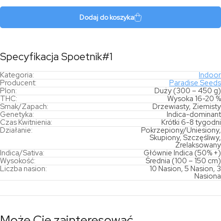
Dodaj do koszyka
Specyfikacja Spoetnik#1
Kategoria:
Indoor
Producent:
Paradise Seeds
Plon:
Duży (300 – 450 g)
THC:
Wysoka 16-20 %
Smak/Zapach:
Drzewiasty, Ziemisty
Genetyka:
Indica-dominant
Czas Kwitnienia:
Krótki 6-8 tygodni
Działanie:
Pokrzepiony/Uniesiony,
Skupiony, Szczęśliwy,
Zrelaksowany
Indica/Sativa:
Głównie Indica (50% +)
Wysokość:
Średnia (100 – 150 cm)
Liczba nasion:
10 Nasion, 5 Nasion, 3
Nasiona
Może Cię zainteresować