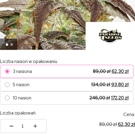
Liczba nasion w opakowaniu
3 nasiona
89,00
zł
62,30
zł
5 nasion
134,00
zł
93,80
zł
10 nasion
246,00
zł
172,20
zł
Liczba opakowań:
Cena:
89,00
zł
62,30
zł
ilość
Spoetnik#1