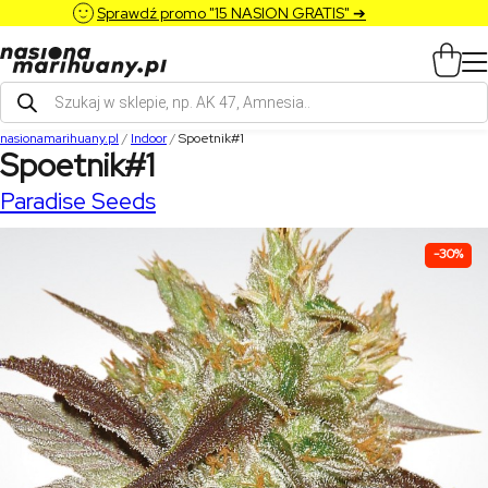
Sprawdź promo "15 NASION GRATIS" ➔
Wyszukiwarka
produktów
nasionamarihuany.pl
/
Indoor
/
Spoetnik#1
Spoetnik#1
Paradise Seeds
-30%