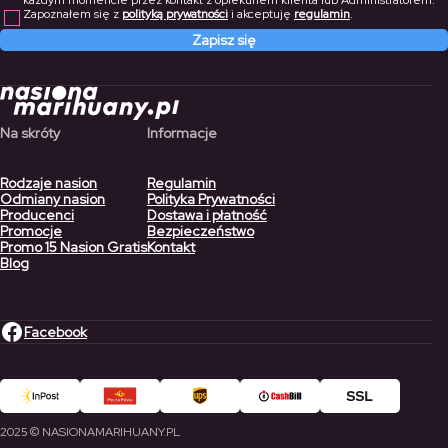
każdym momencie przez kontakt z opiekunem klienta lub Administratorem.
Zapoznałem się z
polityką prywatności
i akceptuję
regulamin
.
Zapisz się
Na skróty
Informacje
Rodzaje nasion
Regulamin
Odmiany nasion
Polityka Prywatności
Producenci
Dostawa i płatność
Promocje
Bezpieczeństwo
Promo 15 Nasion Gratis
Kontakt
Blog
Facebook
2025 © NASIONAMARIHUANY.PL