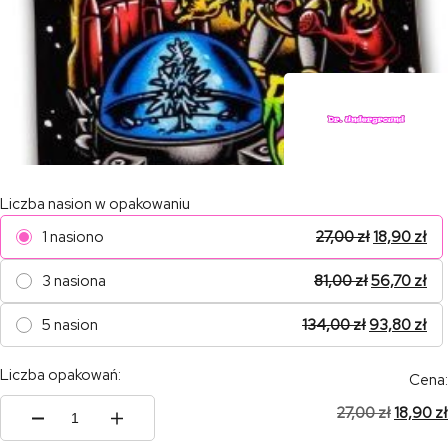
Liczba nasion w opakowaniu
1 nasiono
27,00
zł
18,90
zł
3 nasiona
81,00
zł
56,70
zł
5 nasion
134,00
zł
93,80
zł
Liczba opakowań:
Cena:
27,00
zł
18,90
zł
ilość
SIDERAL