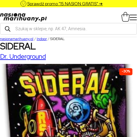
Sprawdź promo "15 NASION GRATIS" ➔
Wyszukiwarka
produktów
nasionamarihuany.pl
/
Indoor
/
SIDERAL
SIDERAL
Dr. Underground
-30%