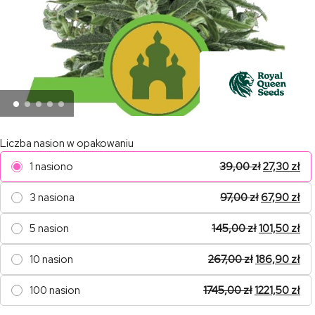
Liczba nasion w opakowaniu
1 nasiono
39,00
zł
27,30
zł
3 nasiona
97,00
zł
67,90
zł
5 nasion
145,00
zł
101,50
zł
10 nasion
267,00
zł
186,90
zł
100 nasion
1745,00
zł
1221,50
zł