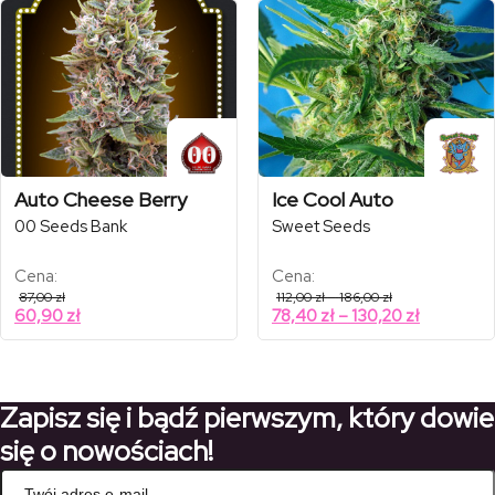
do
do
1837,50 zł
1308,30 
Auto Cheese Berry
Ice Cool Auto
00 Seeds Bank
Sweet Seeds
Cena:
Cena:
Zakres
87,00
zł
112,00
zł
–
186,00
zł
cen:
Zakres
60,90
zł
78,40
zł
–
130,20
zł
od
cen:
112,00 zł
od
do
186,00 zł
78,40 zł
do
Zapisz się i bądź pierwszym, który dowie
130,20 zł
się o nowościach!