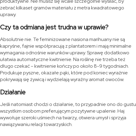
produktywne. Nie musisz się wcale szczególnie wysilać, by
zebrać kilkaset gramów materiału z metra kwadratowego
uprawy.
Czy ta odmiana jest trudna w uprawie?
Absolutnie nie. Te feminizowane nasiona marihuany nie są
kapryśne, fajnie współpracują z plantatorem i mają minimalne
wymagania odnośnie warunków uprawy. Sprawę dodatkowo
ułatwia automatyczne kwitnienie. Na roślinę nie trzeba też
długo czekać – kwitnienie kończy po około 8-9 tygodniach.
Produkuje pyszne, okazałe pąki, które pod koniec wyraźnie
pokrywają się żywicą i wydzielają wyraźny aromat owoców.
Działanie
Jeśli natomiast chodzi o działanie, to przypadnie ono do gustu
wszystkim osobom preferującym pozytywne upalenie. Haj
wywołuje szeroki uśmiech na twarzy, otwiera umysł i sprzyja
nawiązywaniu relacji towarzyskich.