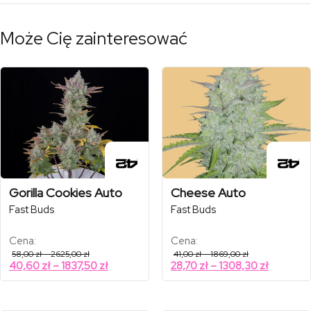
Może Cię zainteresować
Gorilla Cookies Auto
Cheese Auto
Fast Buds
Fast Buds
Cena:
Cena:
Zakres
Zakres
58,00
zł
–
2625,00
zł
41,00
zł
–
1869,00
zł
cen:
cen:
Zakres
Zakres
40,60
zł
–
1837,50
zł
28,70
zł
–
1308,30
zł
od
od
cen:
cen:
58,00 zł
41,00 zł
od
od
do
do
2625,00 zł
1869,00 zł
40,60 zł
28,70 zł