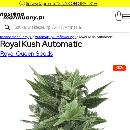
Sprawdź promo "15 NASION GRATIS" ➔
Wyszukiwarka
produktów
nasionamarihuany.pl
/
Automaty (Autoflowering)
/
Royal Kush Automatic
Royal Kush Automatic
Royal Queen Seeds
-30%