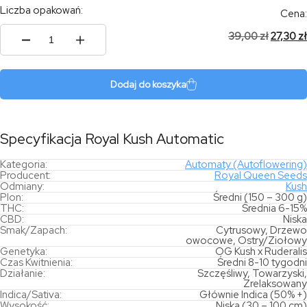
Liczba opakowań:
Cena:
39,00
zł
27,30
zł
ilość
Royal
Kush
Automatic
Dodaj do koszyka
Specyfikacja Royal Kush Automatic
Kategoria:
Automaty (Autoflowering)
Producent:
Royal Queen Seeds
Odmiany:
Kush
Plon:
Średni (150 – 300 g)
THC:
Średnia 6-15%
CBD:
Niska
Smak/Zapach:
Cytrusowy, Drzewo
owocowe, Ostry/Ziołowy
Genetyka:
OG Kush x Ruderalis
Czas Kwitnienia:
Średni 8-10 tygodni
Działanie:
Szczęśliwy, Towarzyski,
Zrelaksowany
Indica/Sativa:
Głównie Indica (50% +)
Wysokość:
Niska (30 – 100 cm)