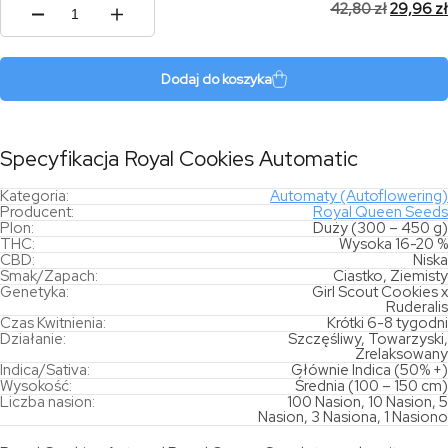
42,80
zł
29,96
zł
ilość
Royal
Cookies
Automatic
Dodaj do koszyka
Specyfikacja Royal Cookies Automatic
Kategoria:
Automaty (Autoflowering)
Producent:
Royal Queen Seeds
Plon:
Duży (300 – 450 g)
THC:
Wysoka 16-20 %
CBD:
Niska
Smak/Zapach:
Ciastko, Ziemisty
Genetyka:
Girl Scout Cookies x
Ruderalis
Czas Kwitnienia:
Krótki 6-8 tygodni
Działanie:
Szczęśliwy, Towarzyski,
Zrelaksowany
Indica/Sativa:
Głównie Indica (50% +)
Wysokość:
Średnia (100 – 150 cm)
Liczba nasion:
100 Nasion, 10 Nasion, 5
Nasion, 3 Nasiona, 1 Nasiono