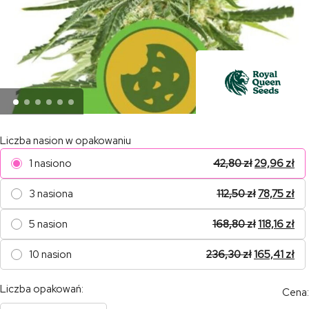
Liczba nasion w opakowaniu
1 nasiono
42,80
zł
29,96
zł
3 nasiona
112,50
zł
78,75
zł
5 nasion
168,80
zł
118,16
zł
10 nasion
236,30
zł
165,41
zł
Liczba opakowań:
Cena: