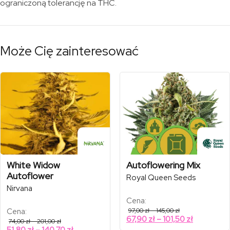
ograniczoną tolerancję na THC.
Może Cię zainteresować
White Widow
Autoflowering Mix
Autoflower
Royal Queen Seeds
Nirvana
Cena:
Zakres
Cena:
97,00
zł
–
145,00
zł
cen:
Zakres
67,90
zł
–
101,50
zł
Zakres
74,00
zł
–
201,00
zł
od
cen:
cen:
Zakres
51,80
zł
–
140,70
zł
97,00 zł