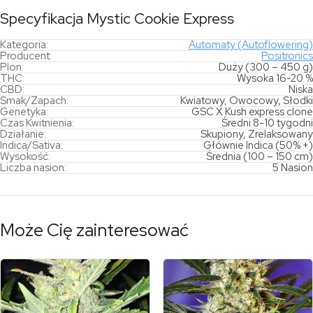
Specyfikacja Mystic Cookie Express
Kategoria:
Automaty (Autoflowering)
Producent:
Positronics
Plon:
Duży (300 – 450 g)
THC:
Wysoka 16-20 %
CBD:
Niska
Smak/Zapach:
Kwiatowy, Owocowy, Słodki
Genetyka:
GSC X Kush express clone
Czas Kwitnienia:
Średni 8-10 tygodni
Działanie:
Skupiony, Zrelaksowany
Indica/Sativa:
Głównie Indica (50% +)
Wysokość:
Średnia (100 – 150 cm)
Liczba nasion:
5 Nasion
Może Cię zainteresować