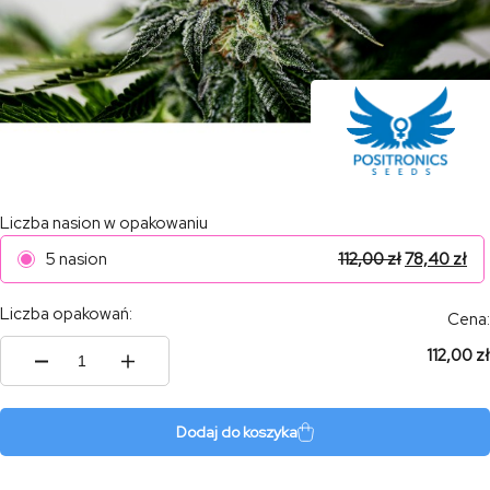
Liczba nasion w opakowaniu
5 nasion
112,00
zł
78,40
zł
Liczba opakowań:
Cena:
112,00 zł
ilość
Mystic
Cookie
Express
Dodaj do koszyka