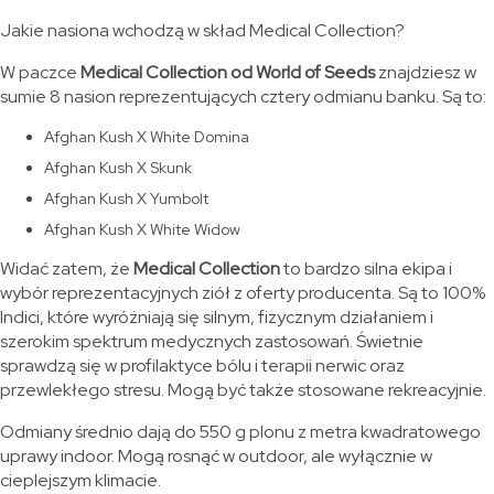
Jakie nasiona wchodzą w skład Medical Collection?
W paczce
Medical Collection od World of Seeds
znajdziesz w
sumie 8 nasion reprezentujących cztery odmianu banku. Są to:
Afghan Kush X White Domina
Afghan Kush X Skunk
Afghan Kush X Yumbolt
Afghan Kush X White Widow
Widać zatem, że
Medical Collection
to bardzo silna ekipa i
wybór reprezentacyjnych ziół z oferty producenta. Są to 100%
Indici, które wyróżniają się silnym, fizycznym działaniem i
szerokim spektrum medycznych zastosowań. Świetnie
sprawdzą się w profilaktyce bólu i terapii nerwic oraz
przewlekłego stresu. Mogą być także stosowane rekreacyjnie.
Odmiany średnio dają do 550 g plonu z metra kwadratowego
uprawy indoor. Mogą rosnąć w outdoor, ale wyłącznie w
cieplejszym klimacie.