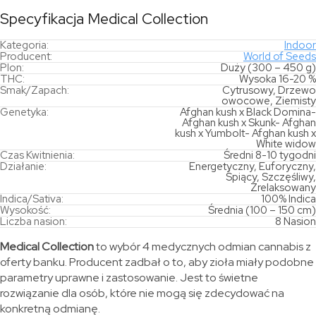
Specyfikacja Medical Collection
Kategoria:
Indoor
Producent:
World of Seeds
Plon:
Duży (300 – 450 g)
THC:
Wysoka 16-20 %
Smak/Zapach:
Cytrusowy, Drzewo
owocowe, Ziemisty
Genetyka:
Afghan kush x Black Domina-
Afghan kush x Skunk- Afghan
kush x Yumbolt- Afghan kush x
White widow
Czas Kwitnienia:
Średni 8-10 tygodni
Działanie:
Energetyczny, Euforyczny,
Śpiący, Szczęśliwy,
Zrelaksowany
Indica/Sativa:
100% Indica
Wysokość:
Średnia (100 – 150 cm)
Liczba nasion:
8 Nasion
Medical Collection
to wybór 4 medycznych odmian cannabis z
oferty banku. Producent zadbał o to, aby zioła miały podobne
parametry uprawne i zastosowanie. Jest to świetne
rozwiązanie dla osób, które nie mogą się zdecydować na
konkretną odmianę.