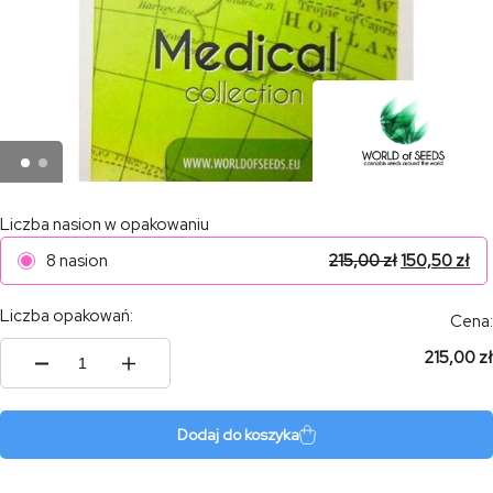
Liczba nasion w opakowaniu
8 nasion
215,00
zł
150,50
zł
Liczba opakowań:
Cena:
215,00 zł
ilość
Medical
Collection
Dodaj do koszyka