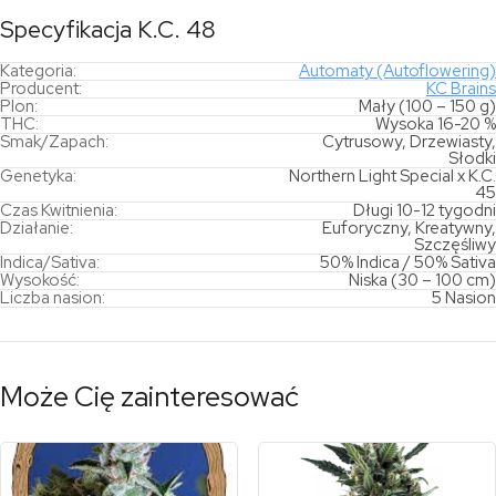
Specyfikacja K.C. 48
Kategoria:
Automaty (Autoflowering)
Producent:
KC Brains
Plon:
Mały (100 – 150 g)
THC:
Wysoka 16-20 %
Smak/Zapach:
Cytrusowy, Drzewiasty,
Słodki
Genetyka:
Northern Light Special x K.C.
45
Czas Kwitnienia:
Długi 10-12 tygodni
Działanie:
Euforyczny, Kreatywny,
Szczęśliwy
Indica/Sativa:
50% Indica / 50% Sativa
Wysokość:
Niska (30 – 100 cm)
Liczba nasion:
5 Nasion
Może Cię zainteresować