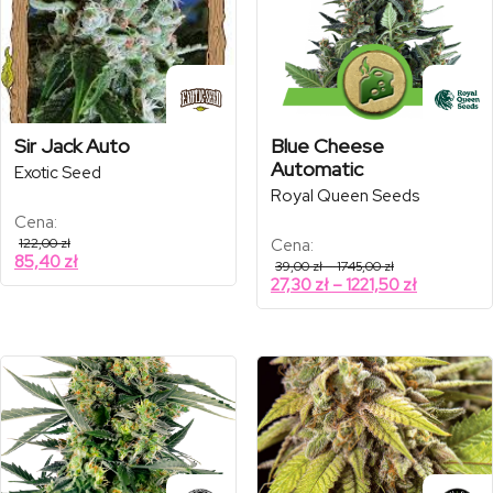
Sir Jack Auto
Blue Cheese
Automatic
Exotic Seed
Royal Queen Seeds
Cena:
122,00
zł
Cena:
85,40
zł
Zakres
39,00
zł
–
1745,00
zł
cen:
Zakres
27,30
zł
–
1221,50
zł
od
cen:
39,00 zł
od
do
1745,00 zł
27,30 zł
do
1221,50 zł