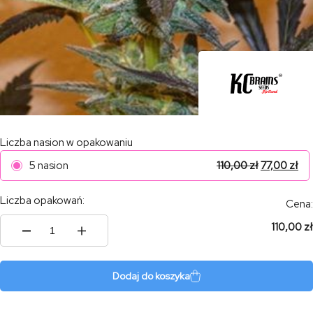
Liczba nasion w opakowaniu
5 nasion
110,00
zł
77,00
zł
Liczba opakowań:
Cena:
110,00 zł
ilość
K.C.
48
Dodaj do koszyka