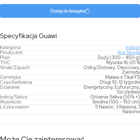
Dodaj do koszyka
Specyfikacja Guawi
Kategoria:
Indoor
Producent:
Ace Seeds
Plon:
Duży (300 – 450 g)
THC:
Wysoka 16-20 %
Smak/Zapach:
Ostry/Ziołowy, Owocowy,
Ziemisty
Genetyka:
Malawi x Tikal F5
Czas Kwitnienia:
Długi 10-12 tygodni
Działanie:
Energetyczny, Euforyczny,
Szczęśliwy
Indica/Sativa:
Głównie Sativa (50% +)
Wysokość:
Średnia (100 – 150 cm)
Liczba nasion:
5 Nasion, 3 Nasiona, 1
Nasiono
Może Cię zainteresować