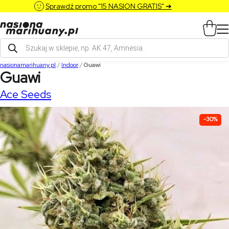
Sprawdź promo "15 NASION GRATIS" ➔
Wyszukiwarka
produktów
nasionamarihuany.pl
/
Indoor
/
Guawi
Guawi
Ace Seeds
-30%