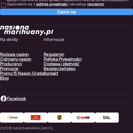
każdym momencie przez kontakt z opiekunem klienta lub Administratorem.
Zapoznałem się z
polityką prywatności
i akceptuję
regulamin
.
Zapisz się
Na skróty
Informacje
Rodzaje nasion
Regulamin
Odmiany nasion
Polityka Prywatności
Producenci
Dostawa i płatność
Promocje
Bezpieczeństwo
Promo 15 Nasion Gratis
Kontakt
Blog
Facebook
2025 © NASIONAMARIHUANY.PL