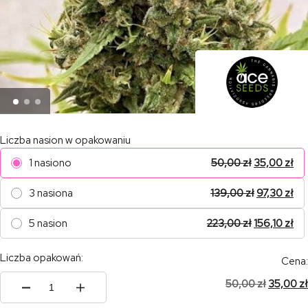
Liczba nasion w opakowaniu
1 nasiono
50,00
zł
35,00
zł
3 nasiona
139,00
zł
97,30
zł
5 nasion
223,00
zł
156,10
zł
Liczba opakowań:
Cena:
50,00
zł
35,00
zł
ilość
Guawi