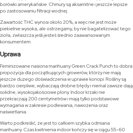
borówki amerykańskie. Chmury są aksamitne i jeszcze lepsze
po zastosowaniu filtracji wodnej.
Zawartość THC wynosi około 20%, a więc nie jest może
piekielnie wysoka, ale ostrzegamy, by nie bagatelizować tego
zioła, zwłaszcza jeśli jesteś średnio zaawansowanym
konsumentem.
Uprawa
Feminizowane nasiona marihuany Green Crack Punch to dobra
propozycja dla początkujących growerów, którzy nie mają
jeszcze dużego doświadczenia w uprawie konopi. Rośliny są
bardzo cierpliwe, wybaczają drobne błędy i niemal zawsze dają
solidne, wysokojakościowe plony. Indoor krzaki nie
przekraczają 200 centymetrów i mają tylko podstawowe
wymagania w zakresie podlewania, nawożenia oraz
naświetlania.
Warto podkreślić, że jest to całkiem szybka odmiana
marihuany. Czas kwitnienia indoor kończy się w ciągu 55-60