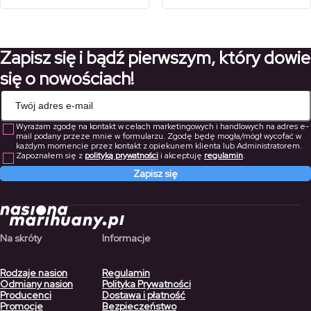
cen:
cen:
33,80 zł
79,00 zł
od
od
do
do
292,50 zł
112,00 zł
23,66 zł
55,30 zł
do
do
Zapisz się i bądź pierwszym, który dowie
204,75 zł
78,40 zł
się o nowościach!
Wyrażam zgodę na kontakt w celach marketingowych i handlowych na adres e-
mail podany przeze mnie w formularzu. Zgodę będę mogła/mógł wycofać w
każdym momencie przez kontakt z opiekunem klienta lub Administratorem.
Zapoznałem się z
polityką prywatności
i akceptuję
regulamin
.
Zapisz się
Na skróty
Informacje
Rodzaje nasion
Regulamin
Odmiany nasion
Polityka Prywatności
Producenci
Dostawa i płatność
Promocje
Bezpieczeństwo