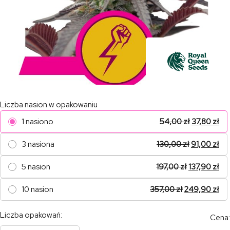
Liczba nasion w opakowaniu
1 nasiono
54,00
zł
37,80
zł
3 nasiona
130,00
zł
91,00
zł
5 nasion
197,00
zł
137,90
zł
10 nasion
357,00
zł
249,90
zł
Liczba opakowań:
Cena: