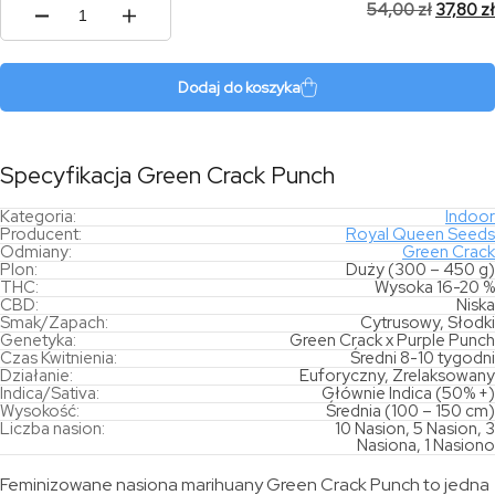
54,00
zł
37,80
zł
ilość
Green
Crack
Punch
Dodaj do koszyka
Specyfikacja Green Crack Punch
Kategoria:
Indoor
Producent:
Royal Queen Seeds
Odmiany:
Green Crack
Plon:
Duży (300 – 450 g)
THC:
Wysoka 16-20 %
CBD:
Niska
Smak/Zapach:
Cytrusowy, Słodki
Genetyka:
Green Crack x Purple Punch
Czas Kwitnienia:
Średni 8-10 tygodni
Działanie:
Euforyczny, Zrelaksowany
Indica/Sativa:
Głównie Indica (50% +)
Wysokość:
Średnia (100 – 150 cm)
Liczba nasion:
10 Nasion, 5 Nasion, 3
Nasiona, 1 Nasiono
Feminizowane nasiona marihuany Green Crack Punch to jedna