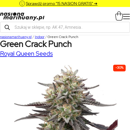
Sprawdź promo "15 NASION GRATIS" ➔
Wyszukiwarka
produktów
nasionamarihuany.pl
/
Indoor
/
Green Crack Punch
Green Crack Punch
Royal Queen Seeds
-30%