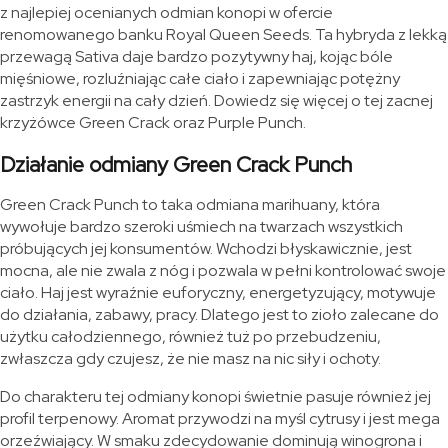
z najlepiej ocenianych odmian konopi w ofercie
renomowanego banku Royal Queen Seeds. Ta hybryda z lekką
przewagą Sativa daje bardzo pozytywny haj, kojąc bóle
mięśniowe, rozluźniając całe ciało i zapewniając potężny
zastrzyk energii na cały dzień. Dowiedz się więcej o tej zacnej
krzyżówce Green Crack oraz Purple Punch.
Działanie odmiany Green Crack Punch
Green Crack Punch to taka odmiana marihuany, która
wywołuje bardzo szeroki uśmiech na twarzach wszystkich
próbujących jej konsumentów. Wchodzi błyskawicznie, jest
mocna, ale nie zwala z nóg i pozwala w pełni kontrolować swoje
ciało. Haj jest wyraźnie euforyczny, energetyzujący, motywuje
do działania, zabawy, pracy. Dlatego jest to zioło zalecane do
użytku całodziennego, również tuż po przebudzeniu,
zwłaszcza gdy czujesz, że nie masz na nic siły i ochoty.
Do charakteru tej odmiany konopi świetnie pasuje również jej
profil terpenowy. Aromat przywodzi na myśl cytrusy i jest mega
orzeźwiający. W smaku zdecydowanie dominują winogrona i