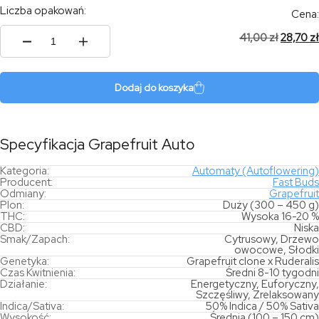
Liczba opakowań:
Cena:
41,00
zł
28,70
zł
ilość
Grapefruit
Auto
Dodaj do koszyka
Specyfikacja Grapefruit Auto
Kategoria:
Automaty (Autoflowering)
Producent:
Fast Buds
Odmiany:
Grapefruit
Plon:
Duży (300 – 450 g)
THC:
Wysoka 16-20 %
CBD:
Niska
Smak/Zapach:
Cytrusowy, Drzewo
owocowe, Słodki
Genetyka:
Grapefruit clone x Ruderalis
Czas Kwitnienia:
Średni 8-10 tygodni
Działanie:
Energetyczny, Euforyczny,
Szczęśliwy, Zrelaksowany
Indica/Sativa:
50% Indica / 50% Sativa
Wysokość:
Średnia (100 – 150 cm)