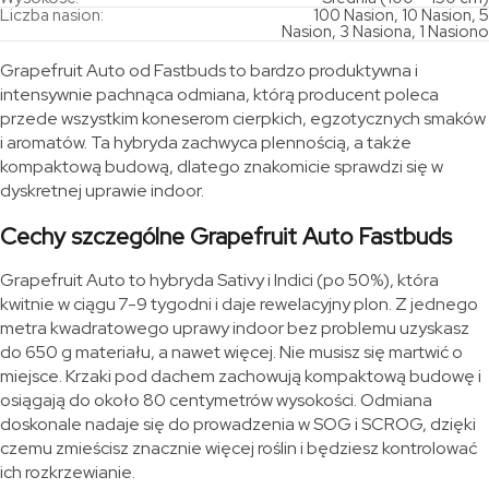
Liczba nasion:
100 Nasion, 10 Nasion, 5
Nasion, 3 Nasiona, 1 Nasiono
Grapefruit Auto od Fastbuds to bardzo produktywna i
intensywnie pachnąca odmiana, którą producent poleca
przede wszystkim koneserom cierpkich, egzotycznych smaków
i aromatów. Ta hybryda zachwyca plennością, a także
kompaktową budową, dlatego znakomicie sprawdzi się w
dyskretnej uprawie indoor.
Cechy szczególne Grapefruit Auto Fastbuds
Grapefruit Auto to hybryda Sativy i Indici (po 50%), która
kwitnie w ciągu 7-9 tygodni i daje rewelacyjny plon. Z jednego
metra kwadratowego uprawy indoor bez problemu uzyskasz
do 650 g materiału, a nawet więcej. Nie musisz się martwić o
miejsce. Krzaki pod dachem zachowują kompaktową budowę i
osiągają do około 80 centymetrów wysokości. Odmiana
doskonale nadaje się do prowadzenia w SOG i SCROG, dzięki
czemu zmieścisz znacznie więcej roślin i będziesz kontrolować
ich rozkrzewianie.