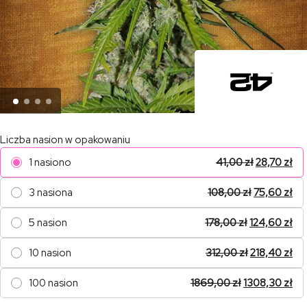
Liczba nasion w opakowaniu
1 nasiono
41,00
zł
28,70
zł
3 nasiona
108,00
zł
75,60
zł
5 nasion
178,00
zł
124,60
zł
10 nasion
312,00
zł
218,40
zł
100 nasion
1869,00
zł
1308,30
zł