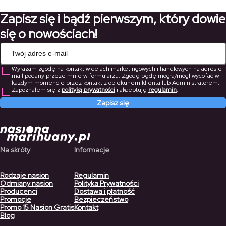
do
do
Zapisz się i bądź pierwszym, który dowie
156,10 zł
225,40 zł
się o nowościach!
Wyrażam zgodę na kontakt w celach marketingowych i handlowych na adres e-
mail podany przeze mnie w formularzu. Zgodę będę mogła/mógł wycofać w
każdym momencie przez kontakt z opiekunem klienta lub Administratorem.
Zapoznałem się z
polityką prywatności
i akceptuję
regulamin
.
Zapisz się
Na skróty
Informacje
Rodzaje nasion
Regulamin
Odmiany nasion
Polityka Prywatności
Producenci
Dostawa i płatność
Promocje
Bezpieczeństwo
Promo 15 Nasion Gratis
Kontakt
Blog