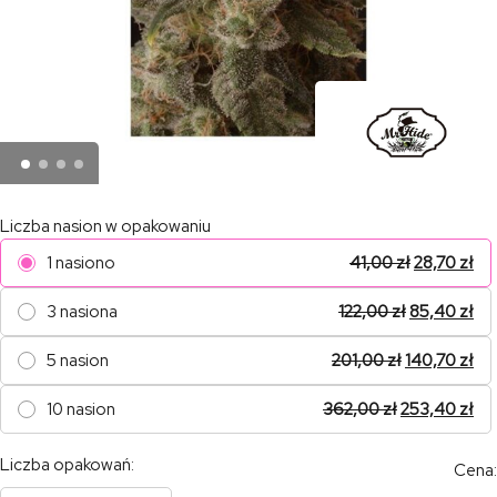
Liczba nasion w opakowaniu
1 nasiono
41,00
zł
28,70
zł
3 nasiona
122,00
zł
85,40
zł
5 nasion
201,00
zł
140,70
zł
10 nasion
362,00
zł
253,40
zł
Liczba opakowań:
Cena: