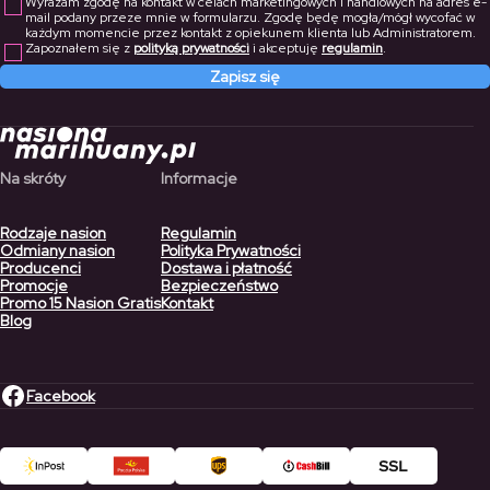
Wyrażam zgodę na kontakt w celach marketingowych i handlowych na adres e-
mail podany przeze mnie w formularzu. Zgodę będę mogła/mógł wycofać w
każdym momencie przez kontakt z opiekunem klienta lub Administratorem.
Zapoznałem się z
polityką prywatności
i akceptuję
regulamin
.
Zapisz się
Na skróty
Informacje
Rodzaje nasion
Regulamin
Odmiany nasion
Polityka Prywatności
Producenci
Dostawa i płatność
Promocje
Bezpieczeństwo
Promo 15 Nasion Gratis
Kontakt
Blog
Facebook