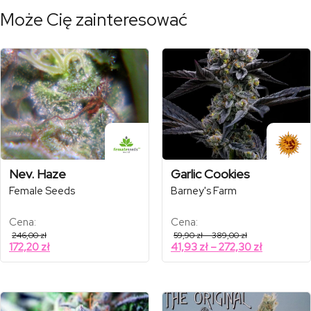
Może Cię zainteresować
Nev. Haze
Garlic Cookies
Female Seeds
Barney's Farm
Cena:
Cena:
Zakres
246,00
zł
59,90
zł
–
389,00
zł
cen:
Zakres
172,20
zł
41,93
zł
–
272,30
zł
od
cen:
59,90 zł
od
do
389,00 zł
41,93 zł
do
272,30 zł