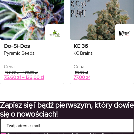
Do-Si-Dos
KC 36
Pyramid Seeds
KC Brains
Cena:
Cena:
Zakres
108,00
zł
–
180,00
zł
110,00
zł
cen:
Zakres
75,60
zł
–
126,00
zł
77,00
zł
od
cen:
108,00 zł
od
do
180,00 zł
75,60 zł
do
Zapisz się i bądź pierwszym, który dowie
126,00 zł
się o nowościach!