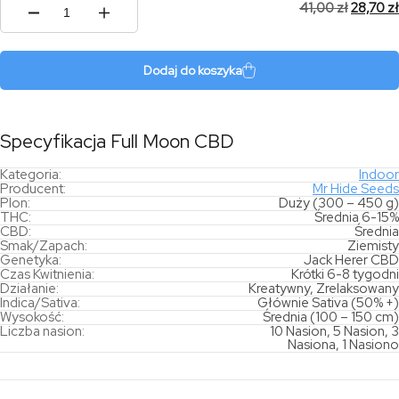
41,00
zł
28,70
zł
ilość
Full
Moon
CBD
Dodaj do koszyka
Specyfikacja Full Moon CBD
Kategoria:
Indoor
Producent:
Mr Hide Seeds
Plon:
Duży (300 – 450 g)
THC:
Średnia 6-15%
CBD:
Średnia
Smak/Zapach:
Ziemisty
Genetyka:
Jack Herer CBD
Czas Kwitnienia:
Krótki 6-8 tygodni
Działanie:
Kreatywny, Zrelaksowany
Indica/Sativa:
Głównie Sativa (50% +)
Wysokość:
Średnia (100 – 150 cm)
Liczba nasion:
10 Nasion, 5 Nasion, 3
Nasiona, 1 Nasiono