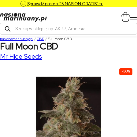
Sprawdź promo "15 NASION GRATIS" ➔
Wyszukiwarka
produktów
nasionamarihuany.pl
/
CBD
/
Full Moon CBD
Full Moon CBD
Mr Hide Seeds
-30%