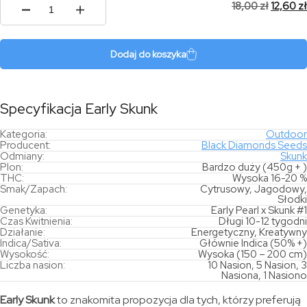
18,00
zł
12,60
zł
ilość
Early
Skunk
Dodaj do koszyka
Specyfikacja Early Skunk
Kategoria:
Outdoor
Producent:
Black Diamonds Seeds
Odmiany:
Skunk
Plon:
Bardzo duży (450g + )
THC:
Wysoka 16-20 %
Smak/Zapach:
Cytrusowy, Jagodowy,
Słodki
Genetyka:
Early Pearl x Skunk #1
Czas Kwitnienia:
Długi 10-12 tygodni
Działanie:
Energetyczny, Kreatywny
Indica/Sativa:
Głównie Indica (50% +)
Wysokość:
Wysoka (150 – 200 cm)
Liczba nasion:
10 Nasion, 5 Nasion, 3
Nasiona, 1 Nasiono
Early Skunk
to znakomita propozycja dla tych, którzy preferują