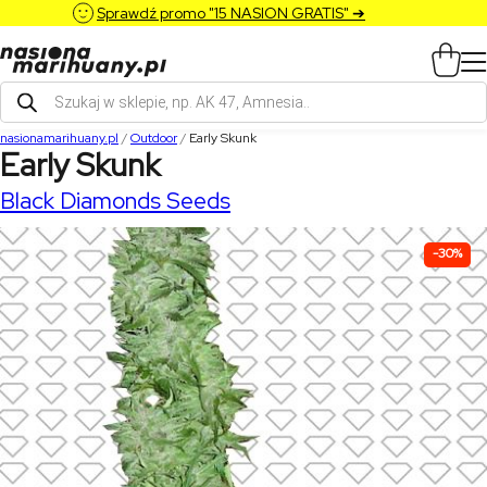
Sprawdź promo "15 NASION GRATIS" ➔
Wyszukiwarka
produktów
nasionamarihuany.pl
/
Outdoor
/
Early Skunk
Early Skunk
Black Diamonds Seeds
-30%