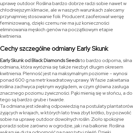
uprawę outdoor. Roślina bardzo dobrze radzi sobie nawet w
chłodniejszym klimacie, ale w naszych warunkach zalecamy
przynajmniej stosowanie folii. Producent zaoferował wersję
feminizowaną, dzięki czemu nie ma już konieczności
eliminowania męskich genów na początkowym etapie
kwitnienia.
Cechy szczególne odmiany Early Skunk
Early Skunk od Black Diamonds Seeds
to bardzo odporna, silna
odmiana, która wyróżnia się także niezbyt długim okresem
kwitnienia. Plenność jest na maksymalnym poziomie – wynosi
ponad 600 g na metr kwadratowy uprawy. W fazie zakwitania
roślina zachwyca pięknym wyglądem, w czym główna zasługa
znacznego poziomu żywiczności. Pąki mienią się w słońcu, a do
tego są bardzo grube i twarde.
Ta odmiana jest idealną odpowiedzią na postulaty plantatorów
żyjących w krajach, w których lato trwa zbyt krótko, by pozwolić
sobie na uprawę outdoor dowolnych roślin. Zioło spokojnie
poradzi sobie zarówno w ogrodzie, jak i na balkonie. Roślina
wykazuje dużą odporność na pasożyty i pleśń. Dzięki