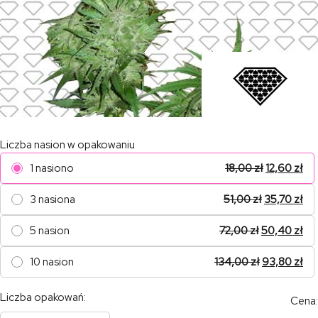
Liczba nasion w opakowaniu
1 nasiono
18,00
zł
12,60
zł
3 nasiona
51,00
zł
35,70
zł
5 nasion
72,00
zł
50,40
zł
10 nasion
134,00
zł
93,80
zł
Liczba opakowań:
Cena: