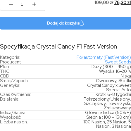
109,00
zł
76,30
zł
ilość
Crystal
Candy
F1
Dodaj do koszyka
Fast
Version
Specyfikacja Crystal Candy F1 Fast Version
Kategoria:
Półautomaty (Fast Version)
Producent:
Sweet Seeds
Plon:
Duży (300 – 450 g)
THC:
Wysoka 16-20 %
CBD:
Niska
Smak/Zapach:
Owocowy, Słodki
Genetyka:
Crystal Candy x Sweet
Special Auto
Czas Kwitnienia:
Krótki 6-8 tygodni
Działanie:
Pokrzepiony/Uniesiony,
Szczęśliwy, Towarzyski,
Zrelaksowany
Indica/Sativa:
Głównie Indica (50% +)
Wysokość:
Średnia (100 – 150 cm)
Liczba nasion:
100 Nasion, 25 Nasion, 5
Nasion, 3 Nasiona