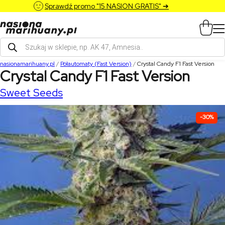
Sprawdź promo "15 NASION GRATIS" ➔
Wyszukiwarka
produktów
nasionamarihuany.pl
/
Półautomaty (Fast Version)
/
Crystal Candy F1 Fast Version
Crystal Candy F1 Fast Version
Sweet Seeds
-30%