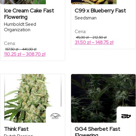
Ice Cream Cake Fast
C99 x Blueberry Fast
Flowering
Seedsman
Humboldt Seed
Organization
Cena:
Zakres
45,00
zł
–
212,50
zł
cen:
Zakres
31,50
zł
–
148,75
zł
Cena:
od
cen:
Zakres
45,00 zł
157,50
zł
–
441,00
zł
cen:
od
do
Zakres
110,25
zł
–
308,70
zł
od
212,50 zł
31,50 zł
cen:
157,50 zł
do
od
do
148,75 zł
441,00 zł
110,25 zł
do
308,70 zł
Think Fast
GG4 Sherbet Fast
Flowering