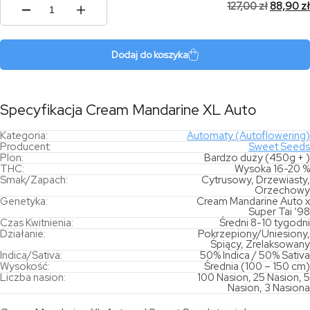
127,00
zł
88,90
zł
ilość
Cream
Mandarine
XL
Dodaj do koszyka
Auto
Specyfikacja Cream Mandarine XL Auto
Kategoria:
Automaty (Autoflowering)
Producent:
Sweet Seeds
Plon:
Bardzo duży (450g + )
THC:
Wysoka 16-20 %
Smak/Zapach:
Cytrusowy, Drzewiasty,
Orzechowy
Genetyka:
Cream Mandarine Auto x
Super Tai ’98
Czas Kwitnienia:
Średni 8-10 tygodni
Działanie:
Pokrzepiony/Uniesiony,
Śpiący, Zrelaksowany
Indica/Sativa:
50% Indica / 50% Sativa
Wysokość:
Średnia (100 – 150 cm)
Liczba nasion:
100 Nasion, 25 Nasion, 5
Nasion, 3 Nasiona