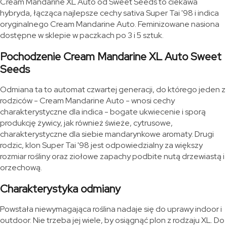
Cream Mandarine XL Auto od Sweet Seeds to ciekawa
hybryda, łącząca najlepsze cechy sativa Super Tai '98 i indica
oryginalnego Cream Mandarine Auto. Feminizowane nasiona
dostępne w sklepie w paczkach po 3 i 5 sztuk.
Pochodzenie Cream Mandarine XL Auto Sweet
Seeds
Odmiana ta to automat czwartej generacji, do którego jeden z
rodziców - Cream Mandarine Auto - wnosi cechy
charakterystyczne dla indica - bogate ukwiecenie i sporą
produkcję żywicy, jak również świeże, cytrusowe,
charakterystyczne dla siebie mandarynkowe aromaty. Drugi
rodzic, klon Super Tai '98 jest odpowiedzialny za większy
rozmiar rośliny oraz ziołowe zapachy podbite nutą drzewiastą i
orzechową.
Charakterystyka odmiany
Powstała niewymagająca roślina nadaje się do uprawy indoor i
outdoor. Nie trzeba jej wiele, by osiągnąć plon z rodzaju XL. Do