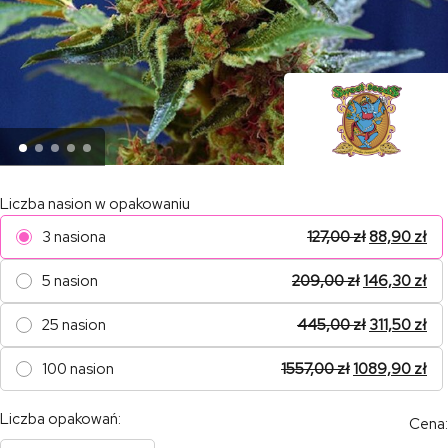
Liczba nasion w opakowaniu
3 nasiona
127,00
zł
88,90
zł
5 nasion
209,00
zł
146,30
zł
25 nasion
445,00
zł
311,50
zł
100 nasion
1557,00
zł
1089,90
zł
Liczba opakowań:
Cena: