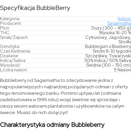
Specyfikacja BubbleBerry
Kategoria:
Indoor
Producent:
Sagarmatha
Plon:
Duży (300 – 450 g)
THC:
Wysoka 16-20 %
Smak/Zapach:
Cytrusowy, Jagodowy,
Słodki
Genetyka:
Bubblegum x Blueberry
Czas Kwitnienia:
Średni 8-10 tygodni
Działanie:
Szczęśliwy, Towarzyski
Indica/Sativa:
50% Indica / 50% Sativa
Wysokość:
Średnia (100 – 150 cm)
Liczba nasion:
5 Nasion
Bubbleberry od Sagarmatha to zdecydowanie jedna z
najpopularniejszych i najbardziej pożądanych odmian z oferty
tego renomowanego banku. Pomimo upływu lat (odmiana
zadebiutowała w 1996 roku) wciąż świetnie się sprzedaje i
cieszy swoimi walorami plantatorów i użytkowników na całym
świecie. Musisz do nich dołączyć!
Charakterystyka odmiany Bubbleberry