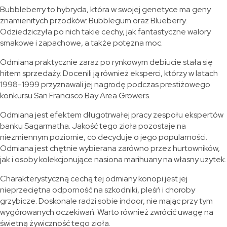
Bubbleberry to hybryda, która w swojej genetyce ma geny
znamienitych przodków: Bubblegum oraz Blueberry.
Odziedziczyła po nich takie cechy, jak fantastyczne walory
smakowe i zapachowe, a także potężna moc.
Odmiana praktycznie zaraz po rynkowym debiucie stała się
hitem sprzedaży. Docenili ją również eksperci, którzy w latach
1998-1999 przyznawali jej nagrodę podczas prestiżowego
konkursu San Francisco Bay Area Growers.
Odmiana jest efektem długotrwałej pracy zespołu ekspertów
banku Sagarmatha. Jakość tego zioła pozostaje na
niezmiennym poziomie, co decyduje o jego popularności.
Odmiana jest chętnie wybierana zarówno przez hurtowników,
jak i osoby kolekcjonujące nasiona marihuany na własny użytek.
Charakterystyczną cechą tej odmiany konopi jest jej
nieprzeciętna odporność na szkodniki, pleśń i choroby
grzybicze. Doskonale radzi sobie indoor, nie mając przy tym
wygórowanych oczekiwań. Warto również zwrócić uwagę na
świetną żywiczność tego zioła.