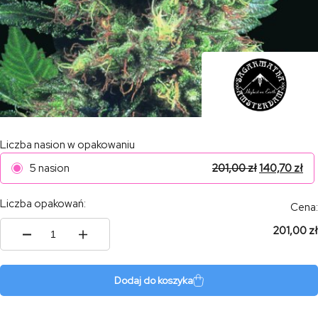
Liczba nasion w opakowaniu
5 nasion
201,00
zł
140,70
zł
Liczba opakowań:
Cena:
201,00 zł
ilość
BubbleBerry
Dodaj do koszyka