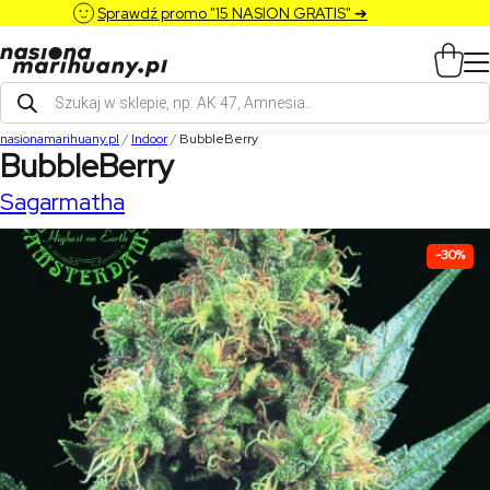
Sprawdź promo "15 NASION GRATIS" ➔
Wyszukiwarka
produktów
nasionamarihuany.pl
/
Indoor
/
BubbleBerry
BubbleBerry
Sagarmatha
-30%