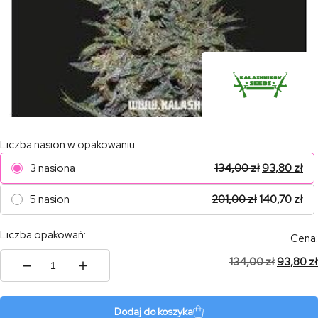
Liczba nasion w opakowaniu
3 nasiona
134,00
zł
93,80
zł
5 nasion
201,00
zł
140,70
zł
Liczba opakowań:
Cena:
134,00
zł
93,80
zł
ilość
Boy
Scout
Cookies
Dodaj do koszyka