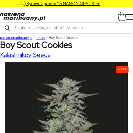
Sprawdź promo "15 NASION GRATIS" ➔
Wyszukiwarka
produktów
nasionamarihuany.pl
/
Indoor
/
Boy Scout Cookies
Boy Scout Cookies
Kalashnikov Seeds
-30%