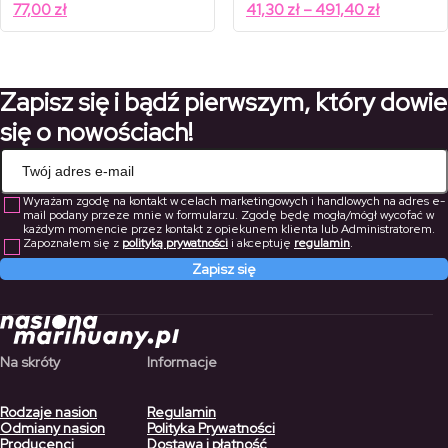
cen:
Zakres
77,00
zł
41,30
zł
–
491,40
zł
od
cen:
59,00 zł
od
do
702,00 zł
41,30 zł
do
Zapisz się i bądź pierwszym, który dowie
491,40 zł
się o nowościach!
Wyrażam zgodę na kontakt w celach marketingowych i handlowych na adres e-
mail podany przeze mnie w formularzu. Zgodę będę mogła/mógł wycofać w
każdym momencie przez kontakt z opiekunem klienta lub Administratorem.
Zapoznałem się z
polityką prywatności
i akceptuję
regulamin
.
Zapisz się
Na skróty
Informacje
Rodzaje nasion
Regulamin
Odmiany nasion
Polityka Prywatności
Producenci
Dostawa i płatność