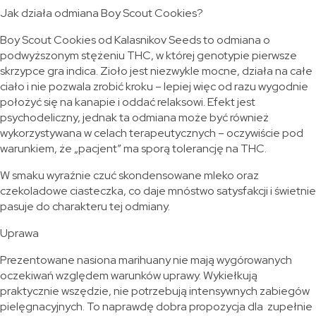
Jak działa odmiana Boy Scout Cookies?
Boy Scout Cookies od Kalasnikov Seeds to odmiana o
podwyższonym stężeniu THC, w której genotypie pierwsze
skrzypce gra indica. Zioło jest niezwykle mocne, działa na całe
ciało i nie pozwala zrobić kroku – lepiej więc od razu wygodnie
położyć się na kanapie i oddać relaksowi. Efekt jest
psychodeliczny, jednak ta odmiana może być również
wykorzystywana w celach terapeutycznych – oczywiście pod
warunkiem, że „pacjent” ma sporą tolerancję na THC.
W smaku wyraźnie czuć skondensowane mleko oraz
czekoladowe ciasteczka, co daje mnóstwo satysfakcji i świetnie
pasuje do charakteru tej odmiany.
Uprawa
Prezentowane nasiona marihuany nie mają wygórowanych
oczekiwań względem warunków uprawy. Wykiełkują
praktycznie wszędzie, nie potrzebują intensywnych zabiegów
pielęgnacyjnych. To naprawdę dobra propozycja dla zupełnie