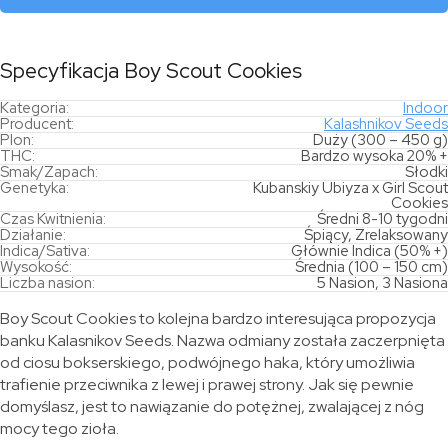
Specyfikacja Boy Scout Cookies
Kategoria:
Indoor
Producent:
Kalashnikov Seeds
Plon:
Duży (300 – 450 g)
THC:
Bardzo wysoka 20% +
Smak/Zapach:
Słodki
Genetyka:
Kubanskiy Ubiyza x Girl Scout
Cookies
Czas Kwitnienia:
Średni 8-10 tygodni
Działanie:
Śpiący, Zrelaksowany
Indica/Sativa:
Głównie Indica (50% +)
Wysokość:
Średnia (100 – 150 cm)
Liczba nasion:
5 Nasion, 3 Nasiona
Boy Scout Cookies to kolejna bardzo interesująca propozycja
banku Kalasnikov Seeds. Nazwa odmiany została zaczerpnięta
od ciosu bokserskiego, podwójnego haka, który umożliwia
trafienie przeciwnika z lewej i prawej strony. Jak się pewnie
domyślasz, jest to nawiązanie do potężnej, zwalającej z nóg
mocy tego zioła.