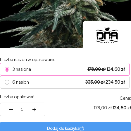
Liczba nasion w opakowaniu
3 nasiona
178,00
zł
124,60
zł
6 nasion
335,00
zł
234,50
zł
Liczba opakowań:
Cena:
178,00
zł
124,60
zł
ilość
Blood
Orange
Sorbet
Dodaj do koszyka