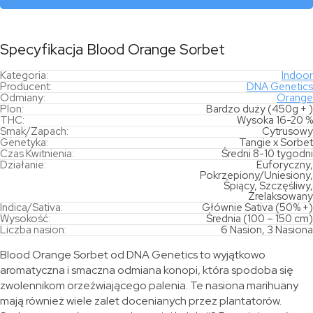
Specyfikacja Blood Orange Sorbet
Kategoria:
Indoor
Producent:
DNA Genetics
Odmiany:
Orange
Plon:
Bardzo duży (450g + )
THC:
Wysoka 16-20 %
Smak/Zapach:
Cytrusowy
Genetyka:
Tangie x Sorbet
Czas Kwitnienia:
Średni 8-10 tygodni
Działanie:
Euforyczny,
Pokrzepiony/Uniesiony,
Śpiący, Szczęśliwy,
Zrelaksowany
Indica/Sativa:
Głównie Sativa (50% +)
Wysokość:
Średnia (100 – 150 cm)
Liczba nasion:
6 Nasion, 3 Nasiona
Blood Orange Sorbet od DNA Genetics to wyjątkowo
aromatyczna i smaczna odmiana konopi, która spodoba się
zwolennikom orzeźwiającego palenia. Te nasiona marihuany
mają również wiele zalet docenianych przez plantatorów.