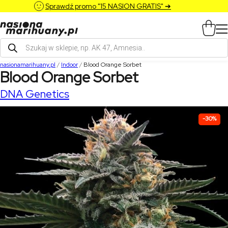
Sprawdź promo "15 NASION GRATIS" ➔
Wyszukiwarka
produktów
nasionamarihuany.pl
/
Indoor
/
Blood Orange Sorbet
Blood Orange Sorbet
DNA Genetics
-30%