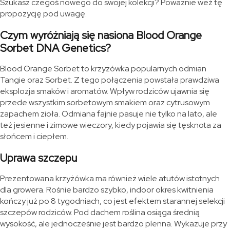
Szukasz czegoś nowego do swojej kolekcji? Poważnie weź tę
propozycję pod uwagę.
Czym wyróżniają się nasiona Blood Orange
Sorbet DNA Genetics?
Blood Orange Sorbet to krzyżówka popularnych odmian
Tangie oraz Sorbet. Z tego połączenia powstała prawdziwa
eksplozja smaków i aromatów. Wpływ rodziców ujawnia się
przede wszystkim sorbetowym smakiem oraz cytrusowym
zapachem zioła. Odmiana fajnie pasuje nie tylko na lato, ale
też jesienne i zimowe wieczory, kiedy pojawia się tęsknota za
słońcem i ciepłem.
Uprawa szczepu
Prezentowana krzyżówka ma również wiele atutów istotnych
dla growera. Rośnie bardzo szybko, indoor okres kwitnienia
kończy już po 8 tygodniach, co jest efektem starannej selekcji
szczepów rodziców. Pod dachem roślina osiąga średnią
wysokość, ale jednocześnie jest bardzo plenna. Wykazuje przy