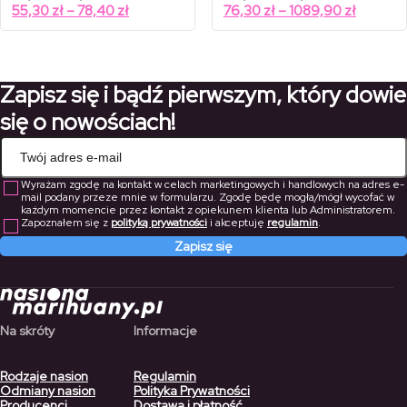
cen:
cen:
Zakres
Zakres
55,30
zł
–
78,40
zł
76,30
zł
–
1089,90
zł
od
od
cen:
cen:
79,00 zł
109,00 zł
od
od
do
do
112,00 zł
1557,00 zł
55,30 zł
76,30 zł
do
do
Zapisz się i bądź pierwszym, który dowie
78,40 zł
1089,90
się o nowościach!
Wyrażam zgodę na kontakt w celach marketingowych i handlowych na adres e-
mail podany przeze mnie w formularzu. Zgodę będę mogła/mógł wycofać w
każdym momencie przez kontakt z opiekunem klienta lub Administratorem.
Zapoznałem się z
polityką prywatności
i akceptuję
regulamin
.
Zapisz się
Na skróty
Informacje
Rodzaje nasion
Regulamin
Odmiany nasion
Polityka Prywatności
Producenci
Dostawa i płatność