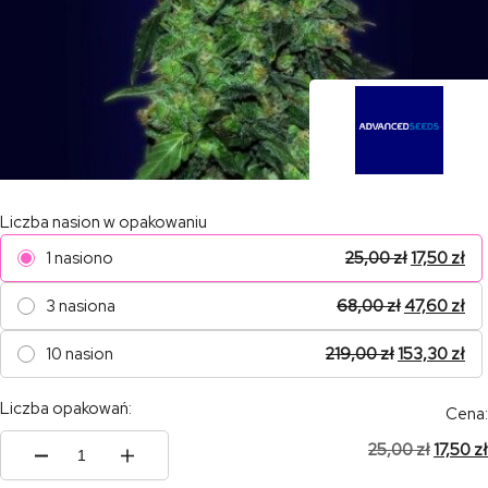
Liczba nasion w opakowaniu
1 nasiono
25,00
zł
17,50
zł
3 nasiona
68,00
zł
47,60
zł
10 nasion
219,00
zł
153,30
zł
Liczba opakowań:
Cena:
25,00
zł
17,50
zł
ilość
Auto