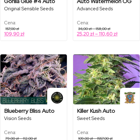
Gorilla Glue #4 Auto
Auto Watermelon OG
Original Sensible Seeds
Advanced Seeds
Cena:
Cena:
Zakres
157,00
zł
36,00
zł
–
158,00
zł
cen:
Zakres
109,90
zł
25,20
zł
–
110,60
zł
od
cen:
36,00 zł
od
do
158,00 zł
25,20 zł
do
110,60 zł
Blueberry Bliss Auto
Killer Kush Auto
Vision Seeds
Sweet Seeds
Cena:
Cena:
Zakres
Zakres
79,00
zł
–
112,00
zł
109,00
zł
–
1557,00
zł