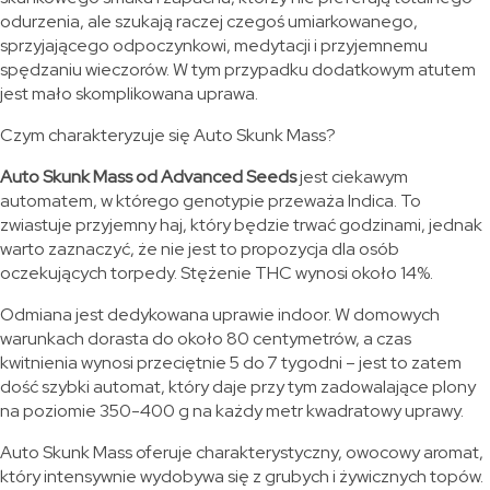
odurzenia, ale szukają raczej czegoś umiarkowanego,
sprzyjającego odpoczynkowi, medytacji i przyjemnemu
spędzaniu wieczorów. W tym przypadku dodatkowym atutem
jest mało skomplikowana uprawa.
Czym charakteryzuje się Auto Skunk Mass?
Auto Skunk Mass od Advanced Seeds
jest ciekawym
automatem, w którego genotypie przeważa Indica. To
zwiastuje przyjemny haj, który będzie trwać godzinami, jednak
warto zaznaczyć, że nie jest to propozycja dla osób
oczekujących torpedy. Stężenie THC wynosi około 14%.
Odmiana jest dedykowana uprawie indoor. W domowych
warunkach dorasta do około 80 centymetrów, a czas
kwitnienia wynosi przeciętnie 5 do 7 tygodni – jest to zatem
dość szybki automat, który daje przy tym zadowalające plony
na poziomie 350-400 g na każdy metr kwadratowy uprawy.
Auto Skunk Mass oferuje charakterystyczny, owocowy aromat,
który intensywnie wydobywa się z grubych i żywicznych topów.