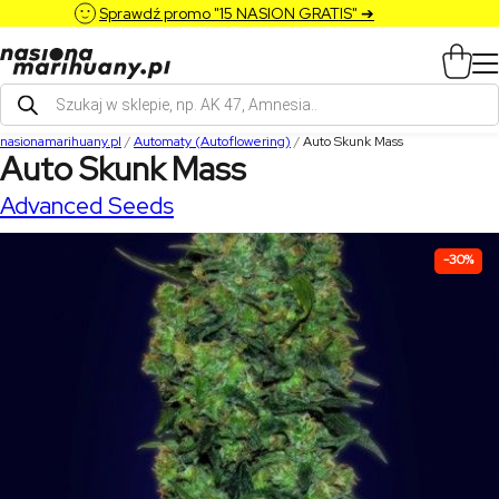
Sprawdź promo "15 NASION GRATIS" ➔
Wyszukiwarka
produktów
nasionamarihuany.pl
/
Automaty (Autoflowering)
/
Auto Skunk Mass
Auto Skunk Mass
Advanced Seeds
-30%