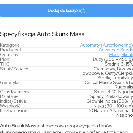
Skunk
Mass
Dodaj do koszyka
Specyfikacja Auto Skunk Mass
Kategoria:
Automaty (Autoflowering)
Producent:
Advanced Seeds
Odmiany:
Mass
,
Skunk
Plon:
Duży (300 – 450 g)
THC:
Średnia 6-15%
Smak/Zapach:
Cytrusowy, Drzewo
owocowe, Ostry/Cierpki,
Słodki, Tropikalny
Genetyka:
Critical Mass x Skunk #1 x
Ruderalis
Czas Kwitnienia:
Średni 8-10 tygodni
Działanie:
Śpiący, Zrelaksowany
Indica/Sativa:
Głównie Indica (50% +)
Wysokość:
Niska (30 – 100 cm)
Liczba nasion:
10 Nasion, 3 Nasiona, 1
Nasiono
Auto Skunk Mass
jest owocową propozycją dla fanów
skunkowego smaku i zapachu, którzy nie preferują totalnego