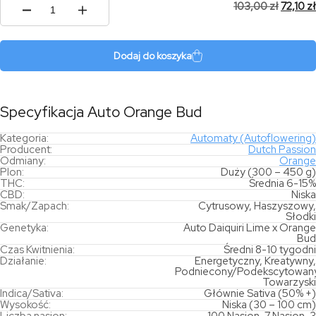
103,00
zł
72,10
zł
ilość
Auto
Orange
Bud
Dodaj do koszyka
Specyfikacja Auto Orange Bud
Kategoria:
Automaty (Autoflowering)
Producent:
Dutch Passion
Odmiany:
Orange
Plon:
Duży (300 – 450 g)
THC:
Średnia 6-15%
CBD:
Niska
Smak/Zapach:
Cytrusowy, Haszyszowy,
Słodki
Genetyka:
Auto Daiquiri Lime x Orange
Bud
Czas Kwitnienia:
Średni 8-10 tygodni
Działanie:
Energetyczny, Kreatywny,
Podniecony/Podekscytowany
Towarzyski
Indica/Sativa:
Głównie Sativa (50% +)
Wysokość:
Niska (30 – 100 cm)