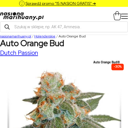
Sprawdź promo "15 NASION GRATIS" ➔
Wyszukiwarka
produktów
nasionamarihuany.pl
/
Holenderskie
/
Auto Orange Bud
Auto Orange Bud
Dutch Passion
-30%