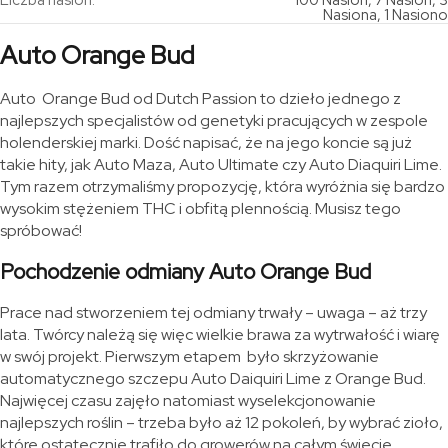
Liczba nasion:
100 Nasion, 7 Nasion, 3
Nasiona, 1 Nasiono
Auto Orange Bud
Auto Orange Bud od Dutch Passion to dzieło jednego z
najlepszych specjalistów od genetyki pracujących w zespole
holenderskiej marki. Dość napisać, że na jego koncie są już
takie hity, jak Auto Maza, Auto Ultimate czy Auto Diaquiri Lime.
Tym razem otrzymaliśmy propozycję, która wyróżnia się bardzo
wysokim stężeniem THC i obfitą plennością. Musisz tego
spróbować!
Pochodzenie odmiany Auto Orange Bud
Prace nad stworzeniem tej odmiany trwały – uwaga – aż trzy
lata. Twórcy należą się więc wielkie brawa za wytrwałość i wiarę
w swój projekt. Pierwszym etapem było skrzyżowanie
automatycznego szczepu Auto Daiquiri Lime z Orange Bud.
Najwięcej czasu zajęło natomiast wyselekcjonowanie
najlepszych roślin – trzeba było aż 12 pokoleń, by wybrać zioło,
które ostatecznie trafiło do growerów na całym świecie.