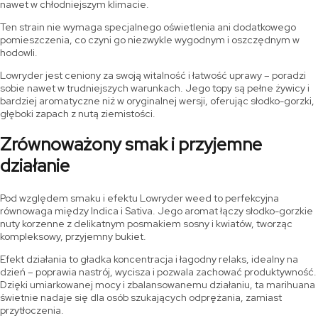
nawet w chłodniejszym klimacie.
Ten strain nie wymaga specjalnego oświetlenia ani dodatkowego
pomieszczenia, co czyni go niezwykle wygodnym i oszczędnym w
hodowli.
Lowryder jest ceniony za swoją witalność i łatwość uprawy – poradzi
sobie nawet w trudniejszych warunkach. Jego topy są pełne żywicy i
bardziej aromatyczne niż w oryginalnej wersji, oferując słodko-gorzki,
głęboki zapach z nutą ziemistości.
Zrównoważony smak i przyjemne
działanie
Pod względem smaku i efektu Lowryder weed to perfekcyjna
równowaga między Indica i Sativa. Jego aromat łączy słodko-gorzkie
nuty korzenne z delikatnym posmakiem sosny i kwiatów, tworząc
kompleksowy, przyjemny bukiet.
Efekt działania to gładka koncentracja i łagodny relaks, idealny na
dzień – poprawia nastrój, wycisza i pozwala zachować produktywność.
Dzięki umiarkowanej mocy i zbalansowanemu działaniu, ta marihuana
świetnie nadaje się dla osób szukających odprężania, zamiast
przytłoczenia.