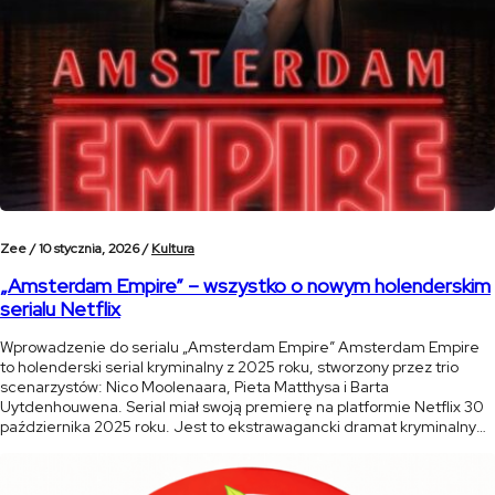
Zee /
10 stycznia, 2026 /
Kultura
„Amsterdam Empire” – wszystko o nowym holenderskim
serialu Netflix
Wprowadzenie do serialu „Amsterdam Empire” Amsterdam Empire
to holenderski serial kryminalny z 2025 roku, stworzony przez trio
scenarzystów: Nico Moolenaara, Pieta Matthysa i Barta
Uytdenhouwena. Serial miał swoją premierę na platformie Netflix 30
października 2025 roku. Jest to ekstrawagancki dramat kryminalny
pełen blasku i mroku, osadzony w sercu amsterdamskiej sceny
konopnej. Serial łączy w sobie elementy dramatu rodzinnego, […]