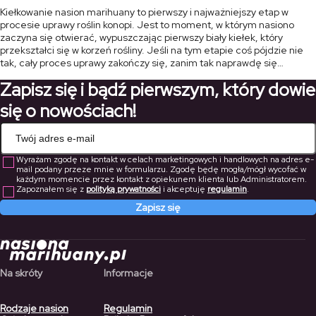
Kiełkowanie nasion marihuany to pierwszy i najważniejszy etap w
procesie uprawy roślin konopi. Jest to moment, w którym nasiono
zaczyna się otwierać, wypuszczając pierwszy biały kiełek, który
przekształci się w korzeń rośliny. Jeśli na tym etapie coś pójdzie nie
tak, cały proces uprawy zakończy się, zanim tak naprawdę się
rozpocznie. W tym artykule przedstawimy najczęstsze przyczyny, dla
Zapisz się i bądź pierwszym, który dowie
[…]
się o nowościach!
Wyrażam zgodę na kontakt w celach marketingowych i handlowych na adres e-
mail podany przeze mnie w formularzu. Zgodę będę mogła/mógł wycofać w
każdym momencie przez kontakt z opiekunem klienta lub Administratorem.
Zapoznałem się z
polityką prywatności
i akceptuję
regulamin
.
Zapisz się
Na skróty
Informacje
Rodzaje nasion
Regulamin