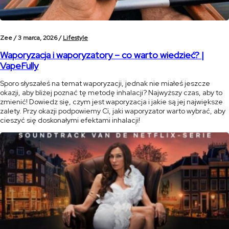
Zee /
3 marca, 2026 /
Lifestyle
Waporyzacja i waporyzatory – co warto wiedzieć? |
VapeFully
Sporo słyszałeś na temat waporyzacji, jednak nie miałeś jeszcze
okazji, aby bliżej poznać tę metodę inhalacji? Najwyższy czas, aby to
zmienić! Dowiedz się, czym jest waporyzacja i jakie są jej największe
zalety. Przy okazji podpowiemy Ci, jaki waporyzator warto wybrać, aby
cieszyć się doskonałymi efektami inhalacji!