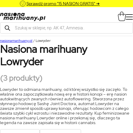
Sprawdź promo "15 NASION GRATIS" ➔
Wyszukiwarka
produktów
nasionamarihuany.pl
/
Lowryder
Nasiona marihuany
Lowryder
(3 produkty)
Lowryder to odmiana marihuany, od której wszystko się zaczęło. To
właśnie ona zapoczątkowała nową erę w historii konopi – erę nasion
autokwitnących zwanych również autoflowering. Stworzona przez
słynnego hodowcę Sashę Joint Doctora, automat Lowryder na
zawsze zmienił sposób uprawy konopi, oferując hodowcom z całego
świata szybki cykl wzrostu i niezawodne rezultaty. Kup feminizowane
nasiona marihuany Lowryder online i przekonaj się, dlaczego ta
legenda na zawsze zapisała się w historii cannabis.