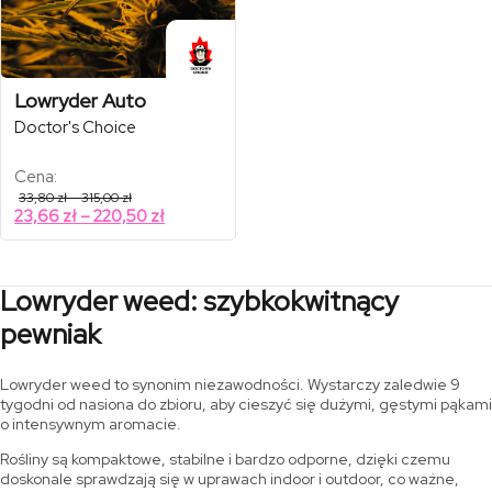
Lowryder Auto
Doctor's Choice
Cena:
Zakres
33,80
zł
–
315,00
zł
cen:
Zakres
23,66
zł
–
220,50
zł
od
cen:
33,80 zł
od
do
315,00 zł
23,66 zł
Lowryder weed: szybkokwitnący
do
220,50 zł
pewniak
Lowryder weed to synonim niezawodności. Wystarczy zaledwie 9
tygodni od nasiona do zbioru, aby cieszyć się dużymi, gęstymi pąkami
o intensywnym aromacie.
Rośliny są kompaktowe, stabilne i bardzo odporne, dzięki czemu
doskonale sprawdzają się w uprawach indoor i outdoor, co ważne,