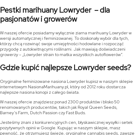
Pestki marihuany Lowryder – dla
pasjonatów i growerów
W naszej ofercie posiadamy wyłącznie ziarna marihuany Lowryder w
wersji automatycznej i feminizowanej. To doskonały wybór dla tych,
którzy chcą rozwinąć swoje umiejętności hodowlane i rozpocząć
przygodę z autokwitnącymi roślinami. Jak mawiają doświadczeni
growerzy – „Lowryder strain to matka wszystkich autoflowerów”.
Gdzie kupić najlepsze Lowryder seeds?
Oryginalne feminizowane nasiona Lowryder kupisz w naszym sklepie
internetowym NasionaMarihuany.pl, który od 2012 roku dostarcza
najlepsze nasiona konopi z całego świata.
W naszej ofercie znajdziesz ponad 2300 produktów i blisko 50
renomowanych producentów, takich jak Royal Queen Seeds,
Barney’s Farm, Dutch Passion czy Fast Buds.
Jesteśmy znani z konkurencyjnych cen, błyskawicznej wysyłki i setek
pozytywnych opinii w Google. Kupując w naszym sklepie, masz
pewność, że otrzymujesz świeże, oryginalne cannabis seeds, zawsze