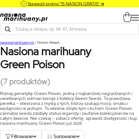
Sprawdź promo "15 NASION GRATIS" ➔
Wyszukiwarka
produktów
nasionamarihuany.pl
/
Green Poison
Nasiona marihuany
Green Poison
(7 produktów)
Poznaj genetykę Green Poison, jedną z najbardziej nagradzanych i
uwielbianych odmian konopi z kolekcji Sweet Seeds. To prawdziwa
perełka – stworzona z myślą o tych, którzy szukają mocy, smaku i
wydajności w jednym. To właśnie dzięki tym cechom Green Poison
cannabis seeds zdobyły status legendy i zaufanie kolekcjonerów na
całym świecie. Nie czekaj – zobacz ofertę, sprawdź dostępność i kup
nasiona marihuany Green Poison już dziś!
Filtrowanie
Sortowanie