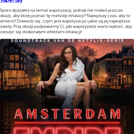
Sporo słyszałeś na temat waporyzacji, jednak nie miałeś jeszcze
okazji, aby bliżej poznać tę metodę inhalacji? Najwyższy czas, aby to
zmienić! Dowiedz się, czym jest waporyzacja i jakie są jej największe
zalety. Przy okazji podpowiemy Ci, jaki waporyzator warto wybrać, aby
cieszyć się doskonałymi efektami inhalacji!