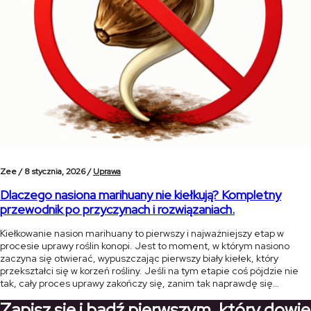
Zee /
8 stycznia, 2026 /
Uprawa
Dlaczego nasiona marihuany nie kiełkują? Kompletny
przewodnik po przyczynach i rozwiązaniach.
Kiełkowanie nasion marihuany to pierwszy i najważniejszy etap w
procesie uprawy roślin konopi. Jest to moment, w którym nasiono
zaczyna się otwierać, wypuszczając pierwszy biały kiełek, który
przekształci się w korzeń rośliny. Jeśli na tym etapie coś pójdzie nie
tak, cały proces uprawy zakończy się, zanim tak naprawdę się
rozpocznie. W tym artykule przedstawimy najczęstsze przyczyny, dla
Zapisz się i bądź pierwszym, który dowie
[…]