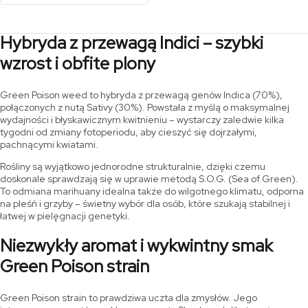
Hybryda z przewagą Indici – szybki
wzrost i obfite plony
Green Poison weed to hybryda z przewagą genów Indica (70%),
połączonych z nutą Sativy (30%). Powstała z myślą o maksymalnej
wydajności i błyskawicznym kwitnieniu – wystarczy zaledwie kilka
tygodni od zmiany fotoperiodu, aby cieszyć się dojrzałymi,
pachnącymi kwiatami.
Rośliny są wyjątkowo jednorodne strukturalnie, dzięki czemu
doskonale sprawdzają się w uprawie metodą S.O.G. (Sea of Green).
To odmiana marihuany idealna także do wilgotnego klimatu, odporna
na pleśń i grzyby – świetny wybór dla osób, które szukają stabilnej i
łatwej w pielęgnacji genetyki.
Niezwykły aromat i wykwintny smak
Green Poison strain
Green Poison strain to prawdziwa uczta dla zmysłów. Jego