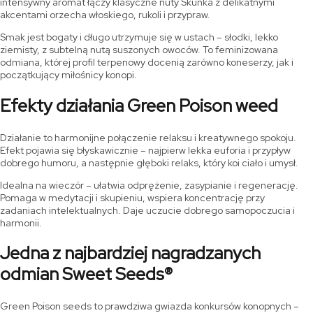
intensywny aromat łączy klasyczne nuty Skunka z delikatnymi
akcentami orzecha włoskiego, rukoli i przypraw.
Smak jest bogaty i długo utrzymuje się w ustach – słodki, lekko
ziemisty, z subtelną nutą suszonych owoców. To feminizowana
odmiana, której profil terpenowy docenią zarówno koneserzy, jak i
początkujący miłośnicy konopi.
Efekty działania Green Poison weed
Działanie to harmonijne połączenie relaksu i kreatywnego spokoju.
Efekt pojawia się błyskawicznie – najpierw lekka euforia i przypływ
dobrego humoru, a następnie głęboki relaks, który koi ciało i umysł.
Idealna na wieczór – ułatwia odprężenie, zasypianie i regenerację.
Pomaga w medytacji i skupieniu, wspiera koncentrację przy
zadaniach intelektualnych. Daje uczucie dobrego samopoczucia i
harmonii.
Jedna z najbardziej nagradzanych
odmian Sweet Seeds®
Green Poison seeds to prawdziwa gwiazda konkursów konopnych –