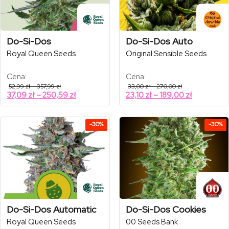
Do-Si-Dos
Do-Si-Dos Auto
Royal Queen Seeds
Original Sensible Seeds
Cena:
Cena:
Zakres
Zakres
52,99
zł
–
357,99
zł
33,00
zł
–
270,00
zł
cen:
cen:
Zakres
Zakres
37,09
zł
–
250,59
zł
23,10
zł
–
189,00
zł
od
od
cen:
cen:
52,99 zł
33,00 zł
od
od
do
do
357,99 zł
270,00 zł
37,09 zł
23,10 zł
-30%
-30%
do
do
250,59 zł
189,00 zł
Do-Si-Dos Automatic
Do-Si-Dos Cookies
Royal Queen Seeds
00 Seeds Bank