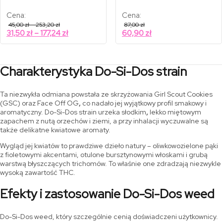
Cena:
Cena:
Zakres
45,00
zł
–
253,20
zł
87,00
zł
cen:
Zakres
31,50
zł
–
177,24
zł
60,90
zł
od
cen:
45,00 zł
od
do
253,20 zł
31,50 zł
Charakterystyka Do-Si-Dos strain
do
177,24 zł
Ta niezwykła odmiana powstała ze skrzyżowania Girl Scout Cookies
(GSC) oraz Face Off OG
,
co nadało jej wyjątkowy profil smakowy i
aromatyczny. Do-Si-Dos strain urzeka słodkim
,
lekko miętowym
zapachem z nutą orzechów i ziemi, a przy inhalacji wyczuwalne są
także delikatne kwiatowe aromaty.
Wygląd jej kwiatów to prawdziwe dzieło natury – oliwkowozielone pąki
z fioletowymi akcentami, otulone bursztynowymi włoskami i grubą
warstwą błyszczących trichomów. To właśnie one zdradzają niezwykle
wysoką zawartość THC.
Efekty i zastosowanie Do-Si-Dos weed
Do-Si-Dos weed, który szczególnie cenią doświadczeni użytkownicy.