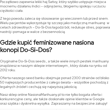
Początkowo zapewnia lekki haj Sativy, który szybko ustępuje miejsca
mocnemu działaniu Indici – odprężeniu, błogiemu spokoju i uczuciu
ciężkości ciała.
Z tego powodu zaleca się stosowanie go wieczorem lub przed snem.
Wielu pacjentów wykorzystuje tę szczep jako medyczną marihuanę w
celach zdrowotnych – Do-Si-Dos łagodzi ból, redukuje stres, poprawia
nastrój i pomaga w walce z bezsennością.
Gdzie kupić feminizowane nasiona
konopi Do-Si-Dos?
Oryginalne Do-Si-Dos seeds , a także wiele innych pestek marihuany
znajdziesz w naszym sklepie internetowym , który działa na rynku od
2012 roku.
Oferta naszego seed banku obejmuje ponad 2300 strainów od blisko
50 najlepszych producentów z całego świata – wszystkie pochodzą z
legalnych źródeł i cechują się najwyższą jakością.
Nasz sklep online NasionaMarihuany.pl to nie tylko bogata oferta i
konkurencyjne ceny, ale także doskonałe opinie klientów w Google
oraz szybka i dyskretna wysyłka. Zapraszamy na bezpieczne zakupy!