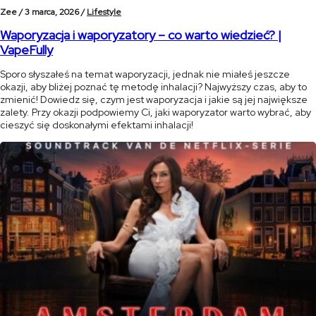
Zee /
3 marca, 2026 /
Lifestyle
Waporyzacja i waporyzatory – co warto wiedzieć? |
VapeFully
Sporo słyszałeś na temat waporyzacji, jednak nie miałeś jeszcze
okazji, aby bliżej poznać tę metodę inhalacji? Najwyższy czas, aby to
zmienić! Dowiedz się, czym jest waporyzacja i jakie są jej największe
zalety. Przy okazji podpowiemy Ci, jaki waporyzator warto wybrać, aby
cieszyć się doskonałymi efektami inhalacji!