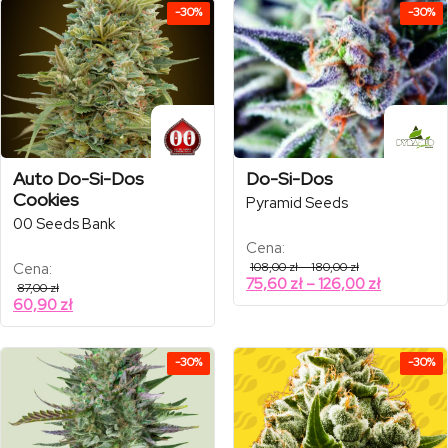
-30%
-30%
Auto Do-Si-Dos
Do-Si-Dos
Cookies
Pyramid Seeds
00 Seeds Bank
Cena:
Zakres
Cena:
108,00
zł
–
180,00
zł
cen:
Zakres
75,60
zł
–
126,00
zł
87,00
zł
od
cen:
60,90
zł
108,00 zł
od
do
180,00 zł
75,60 zł
do
-30%
-30%
126,00 zł