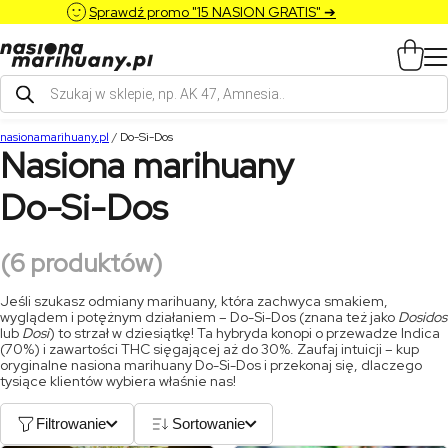
Sprawdź promo "15 NASION GRATIS" ➔
Wyszukiwarka
produktów
nasionamarihuany.pl
/
Do-Si-Dos
Nasiona marihuany
Do-Si-Dos
(6 produktów)
Jeśli szukasz odmiany marihuany, która zachwyca smakiem,
wyglądem i potężnym działaniem – Do-Si-Dos (znana też jako
Dosidos
lub
Dosi
) to strzał w dziesiątkę! Ta hybryda konopi o przewadze Indica
(70%) i zawartości THC sięgającej aż do 30%. Zaufaj intuicji – kup
oryginalne nasiona marihuany Do-Si-Dos i przekonaj się, dlaczego
tysiące klientów wybiera właśnie nas!
Filtrowanie
Sortowanie