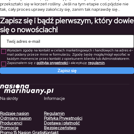
przekształci się w korzeń rośliny. Jeśli na tym etapie coś pójdzie nie
tak, cały proces uprawy zakończy się, zanim tak naprawdę się
rozpocznie. W tym artykule przedstawimy najczęstsze przyczyny, dla
Zapisz się i bądź pierwszym, który dowie
[…]
się o nowościach!
Wyrażam zgodę na kontakt w celach marketingowych i handlowych na adres e-
mail podany przeze mnie w formularzu. Zgodę będę mogła/mógł wycofać w
każdym momencie przez kontakt z opiekunem klienta lub Administratorem.
Zapoznałem się z
polityką prywatności
i akceptuję
regulamin
.
Zapisz się
Na skróty
Informacje
Rodzaje nasion
Regulamin
Odmiany nasion
Polityka Prywatności
Producenci
Dostawa i płatność
Promocje
Bezpieczeństwo
Promo 15 Nasion Gratis
Kontakt