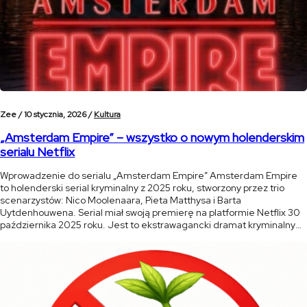
Zee /
10 stycznia, 2026 /
Kultura
„Amsterdam Empire” – wszystko o nowym holenderskim
serialu Netflix
Wprowadzenie do serialu „Amsterdam Empire” Amsterdam Empire
to holenderski serial kryminalny z 2025 roku, stworzony przez trio
scenarzystów: Nico Moolenaara, Pieta Matthysa i Barta
Uytdenhouwena. Serial miał swoją premierę na platformie Netflix 30
października 2025 roku. Jest to ekstrawagancki dramat kryminalny
pełen blasku i mroku, osadzony w sercu amsterdamskiej sceny
konopnej. Serial łączy w sobie elementy dramatu rodzinnego, […]