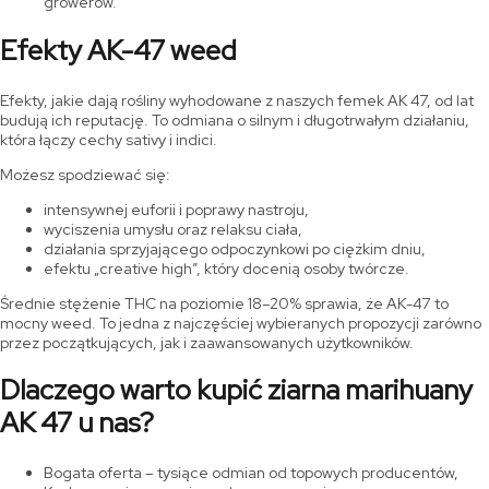
growerów.
Efekty AK-47 weed
Efekty, jakie dają rośliny wyhodowane z naszych femek AK 47, od lat
budują ich reputację. To odmiana o silnym i długotrwałym działaniu,
która łączy cechy sativy i indici.
Możesz spodziewać się:
intensywnej euforii i poprawy nastroju,
wyciszenia umysłu oraz relaksu ciała,
działania sprzyjającego odpoczynkowi po ciężkim dniu,
efektu „creative high”, który docenią osoby twórcze.
Średnie stężenie THC na poziomie 18–20% sprawia, że AK-47 to
mocny weed. To jedna z najczęściej wybieranych propozycji zarówno
przez początkujących, jak i zaawansowanych użytkowników.
Dlaczego warto kupić ziarna marihuany
AK 47 u nas?
Bogata oferta – tysiące odmian od topowych producentów,