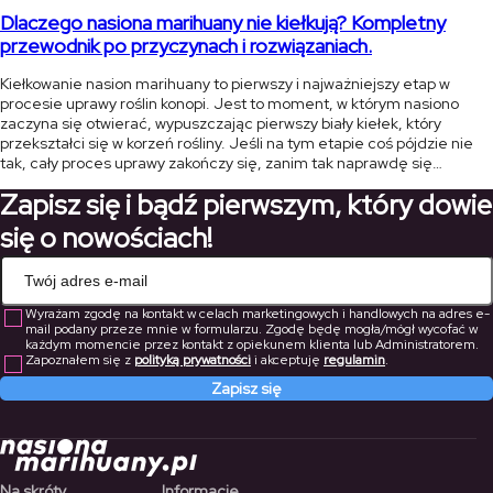
Dlaczego nasiona marihuany nie kiełkują? Kompletny
przewodnik po przyczynach i rozwiązaniach.
Kiełkowanie nasion marihuany to pierwszy i najważniejszy etap w
procesie uprawy roślin konopi. Jest to moment, w którym nasiono
zaczyna się otwierać, wypuszczając pierwszy biały kiełek, który
przekształci się w korzeń rośliny. Jeśli na tym etapie coś pójdzie nie
tak, cały proces uprawy zakończy się, zanim tak naprawdę się
rozpocznie. W tym artykule przedstawimy najczęstsze przyczyny, dla
Zapisz się i bądź pierwszym, który dowie
[…]
się o nowościach!
Wyrażam zgodę na kontakt w celach marketingowych i handlowych na adres e-
mail podany przeze mnie w formularzu. Zgodę będę mogła/mógł wycofać w
każdym momencie przez kontakt z opiekunem klienta lub Administratorem.
Zapoznałem się z
polityką prywatności
i akceptuję
regulamin
.
Zapisz się
Na skróty
Informacje