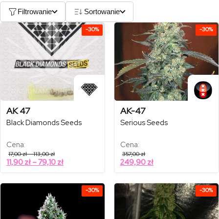
Filtrowanie
Sortowanie
-30%
-30%
AK 47
AK-47
Black Diamonds Seeds
Serious Seeds
Cena:
Cena:
Zakres
17,00
zł
–
113,00
zł
357,00
zł
cen:
Zakres
11,90
zł
–
79,10
zł
249,90
zł
od
cen:
17,00 zł
od
do
113,00 zł
11,90 zł
-30%
-30%
do
79,10 zł