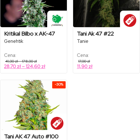
Kritikal Bilbo x AK-47
Tani Ak 47 #22
Genehtik
Tanie
Cena:
Cena:
Zakres
41,00
zł
–
178,00
zł
17,00
zł
cen:
Zakres
28,70
zł
–
124,60
zł
11,90
zł
od
cen:
41,00 zł
od
do
178,00 zł
28,70 zł
-30%
do
124,60 zł
Tani AK 47 Auto #100