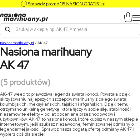
Sprawdź promo "15 NASION GRATIS" ➔
Wyszukiwarka
produktów
nasionamarihuany.pl
/
AK 47
Nasiona marihuany
AK 47
(5 produktów)
AK-47 weed to prawdziwa legenda świata konopi. Powstała dzięki
skrzyżowaniu najlepszych szczepów marihuany z całego świata:
kolumbijskich, meksykańskich, tajskich i afgańskich. Dzięki temu
otrzymano unikalną genetykę, która łączy w sobie siłę, stabilność i
niesamowite efekty – od lat doceniane przez hodowców i
użytkowników. AK 47 to nasiona konopi, które kupisz w naszym sklepie
internetowym, jeśli szukasz niezawodnej feminizowanej odmiany o
legendarnej jakości. Sprawdź naszą bogatą ofertę odmiany AK 47 i
wybierz coś dla siebie!