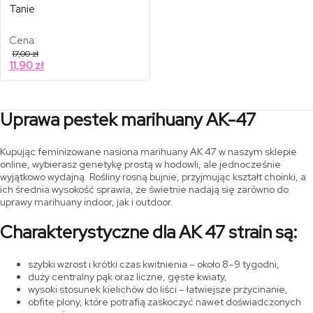
Tanie
Cena:
17,00
zł
11,90
zł
Uprawa pestek marihuany AK-47
Kupując feminizowane nasiona marihuany AK 47 w naszym sklepie
online, wybierasz genetykę prostą w hodowli, ale jednocześnie
wyjątkowo wydajną. Rośliny rosną bujnie, przyjmując kształt choinki, a
ich średnia wysokość sprawia, że świetnie nadają się zarówno do
uprawy marihuany indoor, jak i outdoor.
Charakterystyczne dla AK 47 strain są:
szybki wzrost i krótki czas kwitnienia – około 8–9 tygodni,
duży centralny pąk oraz liczne, gęste kwiaty,
wysoki stosunek kielichów do liści – łatwiejsze przycinanie,
obfite plony, które potrafią zaskoczyć nawet doświadczonych