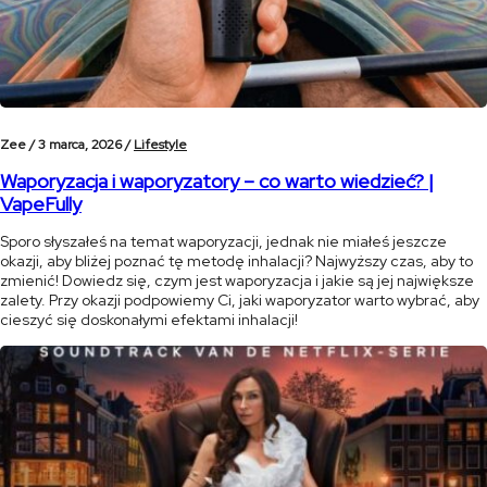
Zee /
3 marca, 2026 /
Lifestyle
Waporyzacja i waporyzatory – co warto wiedzieć? |
VapeFully
Sporo słyszałeś na temat waporyzacji, jednak nie miałeś jeszcze
okazji, aby bliżej poznać tę metodę inhalacji? Najwyższy czas, aby to
zmienić! Dowiedz się, czym jest waporyzacja i jakie są jej największe
zalety. Przy okazji podpowiemy Ci, jaki waporyzator warto wybrać, aby
cieszyć się doskonałymi efektami inhalacji!